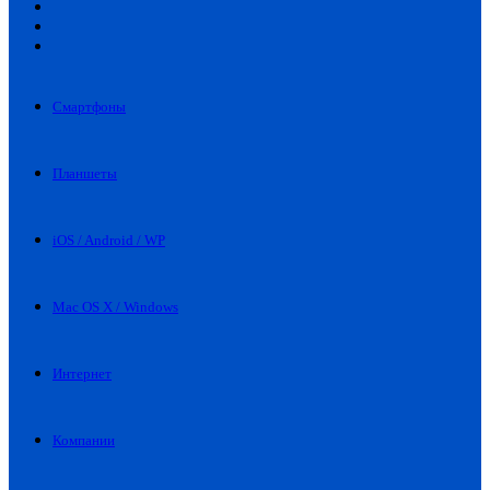
Искать
Switch
skin
Войти
Смартфоны
Планшеты
iOS / Android / WP
Mac OS X / Windows
Интернет
Компании