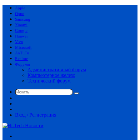
Apple
Oppo
Samsung
Xiaomi
Google
Huawei
Vivo
Microsoft
AnTuTu
Realme
Форумы
Административный форум
Компьютерное железо
Технический форум
Искать
Switch
skin
Sidebar
Случайная
статья
Вход / Регистрация
Меню