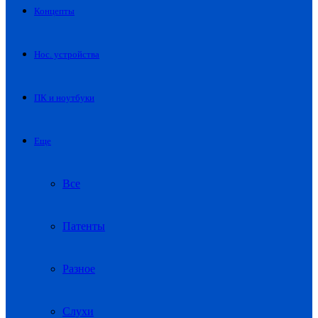
Концепты
Нос. устройства
ПК и ноутбуки
Еще
Все
Патенты
Разное
Слухи