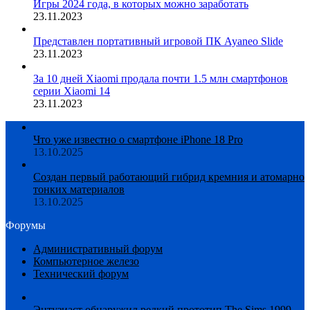
Игры 2024 года, в которых можно заработать
23.11.2023
Представлен портативный игровой ПК Ayaneo Slide
23.11.2023
За 10 дней Xiaomi продала почти 1.5 млн смартфонов
серии Xiaomi 14
23.11.2023
Что уже известно о смартфоне iPhone 18 Pro
13.10.2025
Создан первый работающий гибрид кремния и атомарно
тонких материалов
13.10.2025
Форумы
Административный форум
Компьютерное железо
Технический форум
Энтузиаст обнаружил редкий прототип The Sims 1999