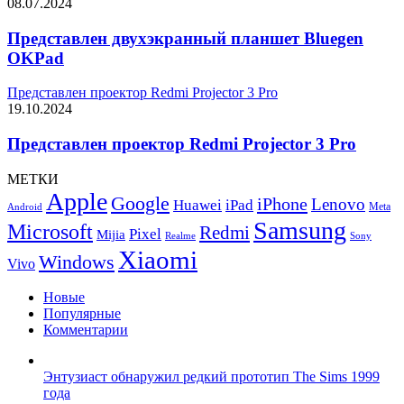
08.07.2024
Представлен двухэкранный планшет Bluegen
OKPad
Представлен проектор Redmi Projector 3 Pro
19.10.2024
Представлен проектор Redmi Projector 3 Pro
МЕТКИ
Apple
Google
iPhone
Lenovo
Huawei
iPad
Meta
Android
Samsung
Microsoft
Redmi
Pixel
Mijia
Realme
Sony
Xiaomi
Windows
Vivo
Новые
Популярные
Комментарии
Энтузиаст обнаружил редкий прототип The Sims 1999
года