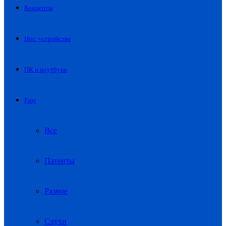
Концепты
Нос. устройства
ПК и ноутбуки
Еще
Все
Патенты
Разное
Слухи