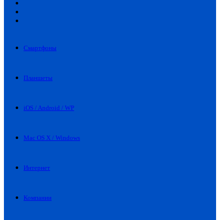
Искать
Switch
skin
Войти
Смартфоны
Планшеты
iOS / Android / WP
Mac OS X / Windows
Интернет
Компании