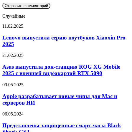
Случайные
Lenovo
11.02.2025
выпустила
серию
Lenovo выпустила серию ноутбуков Xiaoxin Pro
ноутбуков
2025
Xiaoxin
Pro
Asus
21.02.2025
2025
выпустила
док-
Asus выпустила док-станцию ROG XG Mobile
станцию
2025 с внешней видеокартой RTX 5090
ROG
XG
Apple
09.05.2025
Mobile
разрабатывает
2025
новые
Apple разрабатывает новые чипы для Mac и
с
чипы
серверов ИИ
внешней
для
видеокартой
Mac
RTX
Представлены
06.05.2024
и
5090
защищенные
серверов
смарт-
Представлены защищенные смарт-часы Black
ИИ
часы
Shark GS3