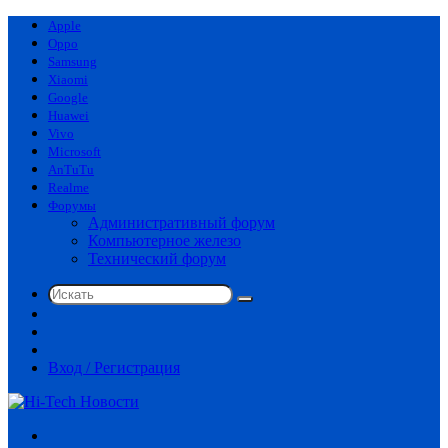
Apple
Oppo
Samsung
Xiaomi
Google
Huawei
Vivo
Microsoft
AnTuTu
Realme
Форумы
Административный форум
Компьютерное железо
Технический форум
Искать
Switch
skin
Sidebar
Случайная
статья
Вход / Регистрация
Меню