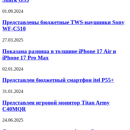
Black
Shark
Представлены
01.09.2024
GS3
бюджетные
TWS-
Представлены бюджетные TWS-наушники Sony
наушники
WF-C510
Sony
WF-
Показана
27.03.2025
C510
разница
в
Показана разница в толщине iPhone 17 Air и
толщине
iPhone 17 Pro Max
iPhone
17
Представлен
02.01.2024
Air
бюджетный
и
смартфон
Представлен бюджетный смартфон itel P55+
iPhone
itel
17
P55+
Представлен
31.01.2024
Pro
игровой
Max
монитор
Представлен игровой монитор Titan Army
Titan
C40MQR
Army
C40MQR
Стали
24.06.2025
известны