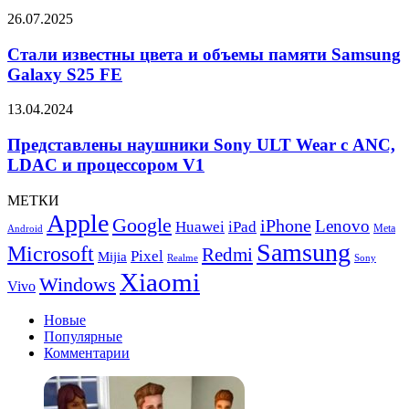
NFC
XCard
Стали
26.07.2025
в
известны
ближайшее
цвета
Стали известны цвета и объемы памяти Samsung
время
и
Galaxy S25 FE
объемы
памяти
Представлены
13.04.2024
Samsung
наушники
Galaxy
Sony
Представлены наушники Sony ULT Wear с ANC,
S25
ULT
LDAC и процессором V1
FE
Wear
с
МЕТКИ
ANC,
Apple
Google
iPhone
LDAC
Lenovo
Huawei
iPad
Meta
Android
и
Samsung
Microsoft
Redmi
Pixel
Mijia
процессором
Realme
Sony
V1
Xiaomi
Windows
Vivo
Новые
Популярные
Комментарии