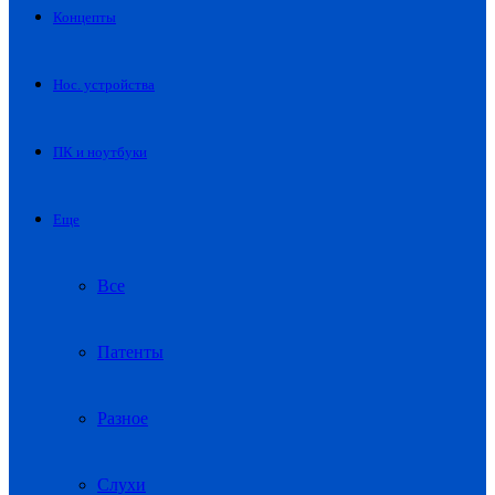
Концепты
Нос. устройства
ПК и ноутбуки
Еще
Все
Патенты
Разное
Слухи