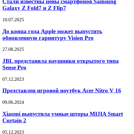
цены
Стали известны цены смартфонов Samsung
смартфонов
Galaxy Z Fold7 и Z Flip7
Samsung
Galaxy
До
10.07.2025
Z
конца
Fold7
года
До конца года Apple может выпустить
и
Apple
обновленную гарнитуру Vision Pro
Z
может
Flip7
выпустить
JBL
27.08.2025
обновленную
представила
гарнитуру
наушники
JBL представила наушники открытого типа
Vision
открытого
Sense Pro
Pro
типа
Sense
Представлен
07.12.2023
Pro
игровой
ноутбук
Представлен игровой ноутбук Acer Nitro V 16
Acer
Nitro
Xiaomi
09.06.2024
V
выпустила
16
умные
Xiaomi выпустила умные шторы MIJIA Smart
шторы
Curtain 2
MIJIA
Smart
Обновление
05.12.2023