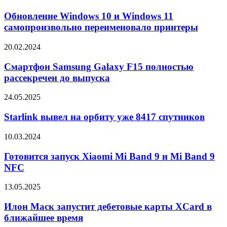
Curtain
Windows
2
10
Обновление Windows 10 и Windows 11
и
самопроизвольно переименовало принтеры
Windows
11
Смартфон
20.02.2024
самопроизвольно
Samsung
переименовало
Galaxy
Смартфон Samsung Galaxy F15 полностью
принтеры
F15
рассекречен до выпуска
полностью
рассекречен
Starlink
24.05.2025
до
вывел
выпуска
на
Starlink вывел на орбиту уже 8417 спутников
орбиту
уже
Готовится
10.03.2024
8417
запуск
спутников
Xiaomi
Готовится запуск Xiaomi Mi Band 9 и Mi Band 9
Mi
NFC
Band
9
Илон
13.05.2025
и
Маск
Mi
запустит
Илон Маск запустит дебетовые карты XCard в
Band
дебетовые
ближайшее время
9
карты