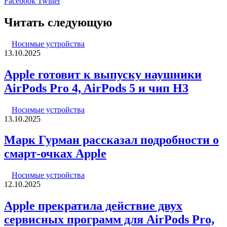
LinkedIn
Pinterest
Вконтакте
Одноклассники
Skype
WhatsApp
Telegram
Viber
Facebook
Twitter
Читать следующую
Носимые устройства
13.10.2025
Apple готовит к выпуску наушники
AirPods Pro 4, AirPods 5 и чип H3
Носимые устройства
13.10.2025
Марк Гурман рассказал подробности о
смарт-очках Apple
Носимые устройства
12.10.2025
Apple прекратила действие двух
сервисных программ для AirPods Pro,