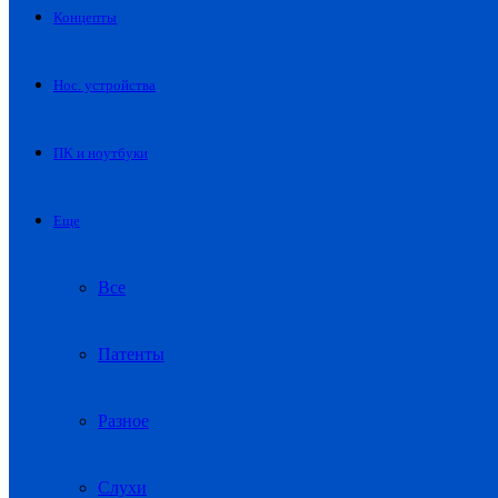
Концепты
Нос. устройства
ПК и ноутбуки
Еще
Все
Патенты
Разное
Слухи