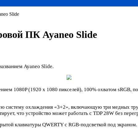
neo Slide
овой ПК Ayaneo Slide
азванием Ayaneo Slide.
нием 1080P (1920 x 1080 пикселей), 100% охватом sRGB, по
ую систему охлаждения «3+2», включающую три медных тру
тирует, что устройство может работать с TDP 28W без перег
скрытой клавиатуры QWERTY с RGB-подсветкой под экраном. 