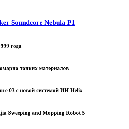
er Soundcore Nebula P1
999 года
омарно тонких материалов
ure 03 с новой системой ИИ Helix
ia Sweeping and Mopping Robot 5