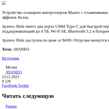
Устройство оснащено контроллером Master с отзывчивыми
эффекта Холла.
Ayaneo Slide имеет два порта USB4 Type-C для быстрой пер
поддерживающий до 4 ТБ, Wi-Fi 6E, Bluetooth 5.2 и батаре
Ayaneo Slide доступен по цене от $699. Отгрузки начнутся 
Теги:
AYANEO
Источник
Метки
AYANEO
23.11.2023
0
226
LinkedIn
Pinterest
Вконтакте
Одноклассники
Skype
WhatsApp
Telegram
Viber
Facebook
Twitter
Читать следующую
Разное