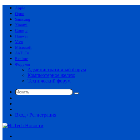
Apple
Oppo
Samsung
Xiaomi
Google
Huawei
Vivo
Microsoft
AnTuTu
Realme
Форумы
Административный форум
Компьютерное железо
Технический форум
Искать
Switch
skin
Sidebar
Случайная
статья
Вход / Регистрация
Меню