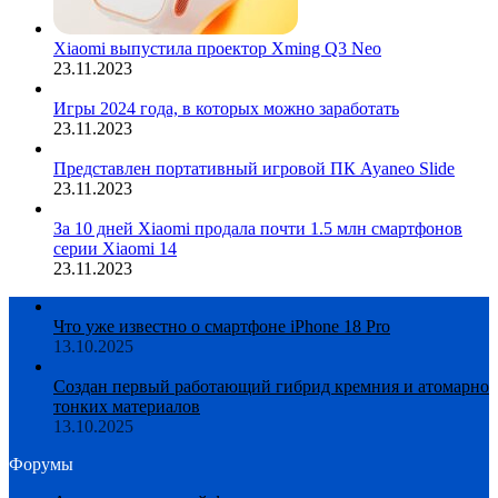
Xiaomi выпустила проектор Xming Q3 Neo
23.11.2023
Игры 2024 года, в которых можно заработать
23.11.2023
Представлен портативный игровой ПК Ayaneo Slide
23.11.2023
За 10 дней Xiaomi продала почти 1.5 млн смартфонов
серии Xiaomi 14
23.11.2023
Что уже известно о смартфоне iPhone 18 Pro
13.10.2025
Создан первый работающий гибрид кремния и атомарно
тонких материалов
13.10.2025
Форумы