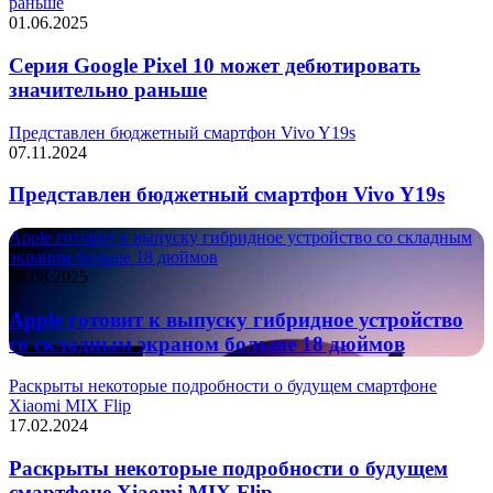
раньше
01.06.2025
Серия Google Pixel 10 может дебютировать
значительно раньше
Представлен бюджетный смартфон Vivo Y19s
07.11.2024
Представлен бюджетный смартфон Vivo Y19s
Apple готовит к выпуску гибридное устройство со складным
экраном больше 18 дюймов
04.08.2025
Apple готовит к выпуску гибридное устройство
со складным экраном больше 18 дюймов
Раскрыты некоторые подробности о будущем смартфоне
Xiaomi MIX Flip
17.02.2024
Раскрыты некоторые подробности о будущем
смартфоне Xiaomi MIX Flip