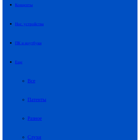
Концепты
Нос. устройства
ПК и ноутбуки
Еще
Все
Патенты
Разное
Слухи