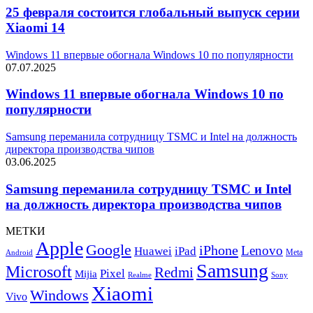
25 февраля состоится глобальный выпуск серии
Xiaomi 14
Windows 11 впервые обогнала Windows 10 по популярности
07.07.2025
Windows 11 впервые обогнала Windows 10 по
популярности
Samsung переманила сотрудницу TSMC и Intel на должность
директора производства чипов
03.06.2025
Samsung переманила сотрудницу TSMC и Intel
на должность директора производства чипов
МЕТКИ
Apple
Google
iPhone
Lenovo
Huawei
iPad
Meta
Android
Samsung
Microsoft
Redmi
Pixel
Mijia
Realme
Sony
Xiaomi
Windows
Vivo