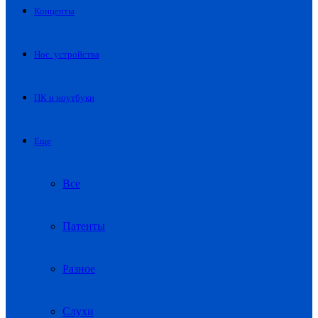
Концепты
Нос. устройства
ПК и ноутбуки
Еще
Все
Патенты
Разное
Слухи