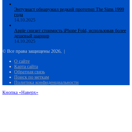
Энтузиаст обнаружил редкий прототип The Sims 1999
года
14.10.2025
Apple снизит стоимость iPhone Fold, использовав более
дешевый шарнир
14.10.2025
© Все права защищены 2026, |
О сайте
Карта сайта
Обратная связь
Поиск по меткам
Политика конфиденциальности
Кнопка «Наверх»