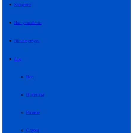
Концепты
Нос. устройства
ПК и ноутбуки
Еще
Все
Патенты
Разное
Слухи