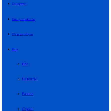
Концепты
Нос. устройства
ПК и ноутбуки
Еще
Все
Патенты
Разное
Слухи