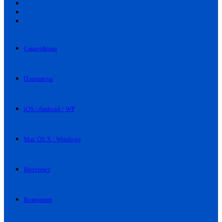
Искать
Switch
skin
Войти
Смартфоны
Планшеты
iOS / Android / WP
Mac OS X / Windows
Интернет
Компании