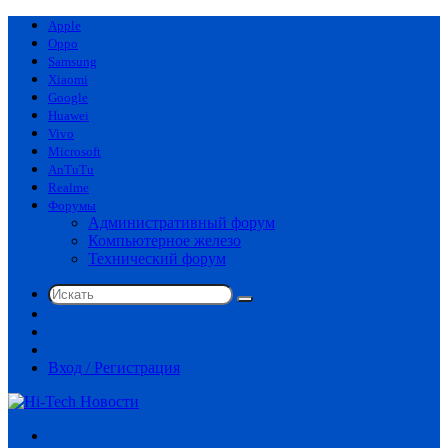
Apple
Oppo
Samsung
Xiaomi
Google
Huawei
Vivo
Microsoft
AnTuTu
Realme
Форумы
Административный форум
Компьютерное железо
Технический форум
Искать
Switch
skin
Sidebar
Случайная
статья
Вход / Регистрация
Меню