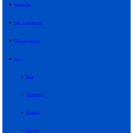
Концепты
Нос. устройства
ПК и ноутбуки
Еще
Все
Патенты
Разное
Слухи