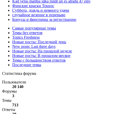
Kad veļas mašīna sāka runāt un es atradu 47 eiro
Финские краски Текнос
Суббота, дождь и немного удачи
случайное везение в перерыве
Бонусы и фриспины за регистрацию
Самые популярные темы
Темы без ответов
Topics Freshness
Новые посты: Последний день
New posts: Last three days
Новые посты: На прошлой неделе
Новые посты: В прошлом месяце
Темы с большинством ответов
Последние темы
Статистика форума
Пользователи
20 140
Форумы
3
Темы
713
Ответы