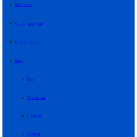
Концепты
Нос. устройства
ПК и ноутбуки
Еще
Все
Патенты
Разное
Слухи