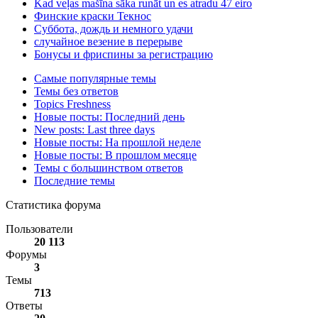
Kad veļas mašīna sāka runāt un es atradu 47 eiro
Финские краски Текнос
Суббота, дождь и немного удачи
случайное везение в перерыве
Бонусы и фриспины за регистрацию
Самые популярные темы
Темы без ответов
Topics Freshness
Новые посты: Последний день
New posts: Last three days
Новые посты: На прошлой неделе
Новые посты: В прошлом месяце
Темы с большинством ответов
Последние темы
Статистика форума
Пользователи
20 113
Форумы
3
Темы
713
Ответы