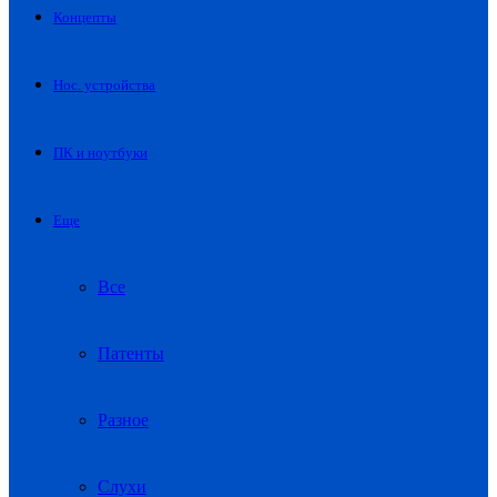
Концепты
Нос. устройства
ПК и ноутбуки
Еще
Все
Патенты
Разное
Слухи