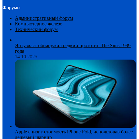
Форумы
Административный форум
Компьютерное железо
Технический форум
Энтузиаст обнаружил редкий прототип The Sims 1999
года
14.10.2025
Apple снизит стоимость iPhone Fold, использовав более
дешевый шарнир