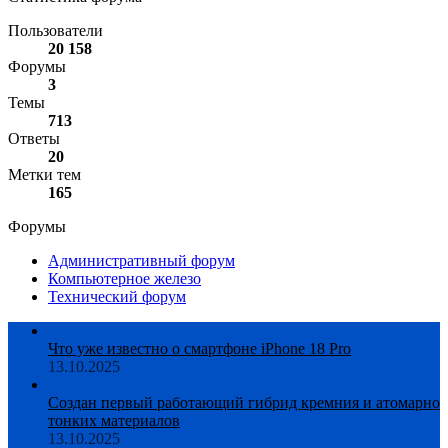
Пользователи
20 158
Форумы
3
Темы
713
Ответы
20
Метки тем
165
Форумы
Административный форум
Компьютерное железо
Технический форум
Что уже известно о смартфоне iPhone 18 Pro
13.10.2025
Создан первый работающий гибрид кремния и атомарно
тонких материалов
13.10.2025