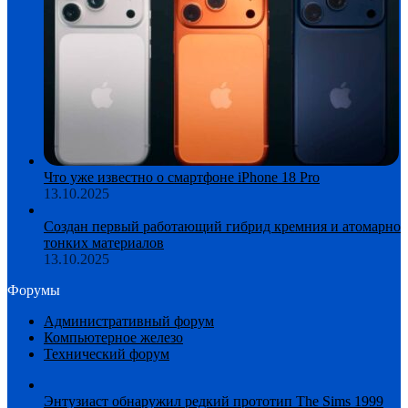
Что уже известно о смартфоне iPhone 18 Pro
13.10.2025
Создан первый работающий гибрид кремния и атомарно
тонких материалов
13.10.2025
Форумы
Административный форум
Компьютерное железо
Технический форум
Энтузиаст обнаружил редкий прототип The Sims 1999