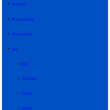
Концепты
Нос. устройства
ПК и ноутбуки
Еще
Все
Патенты
Разное
Слухи