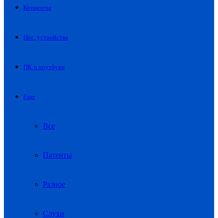
Концепты
Нос. устройства
ПК и ноутбуки
Еще
Все
Патенты
Разное
Слухи