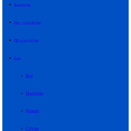
Концепты
Нос. устройства
ПК и ноутбуки
Еще
Все
Патенты
Разное
Слухи