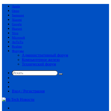
Apple
Oppo
Samsung
Xiaomi
Google
Huawei
Vivo
Microsoft
AnTuTu
Realme
Форумы
Административный форум
Компьютерное железо
Технический форум
Искать
Switch
skin
Sidebar
Случайная
статья
Вход / Регистрация
Меню