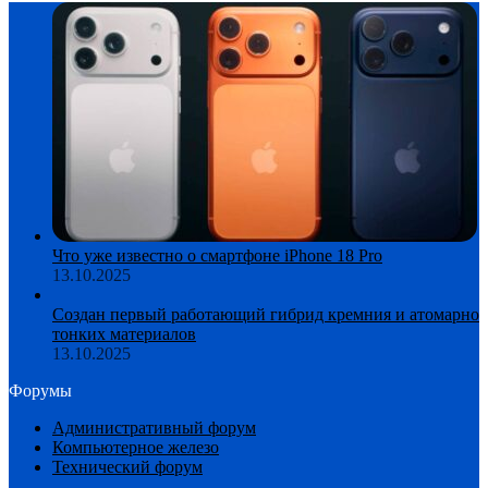
Что уже известно о смартфоне iPhone 18 Pro
13.10.2025
Создан первый работающий гибрид кремния и атомарно
тонких материалов
13.10.2025
Форумы
Административный форум
Компьютерное железо
Технический форум