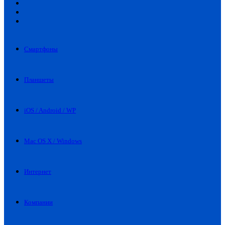
Искать
Switch
skin
Войти
Смартфоны
Планшеты
iOS / Android / WP
Mac OS X / Windows
Интернет
Компании