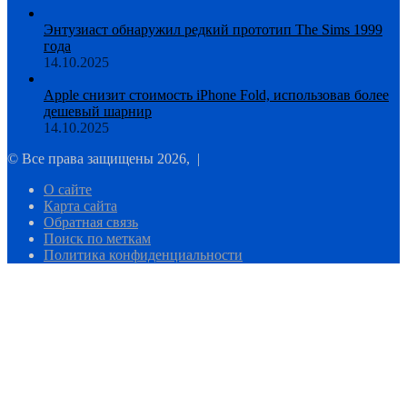
Энтузиаст обнаружил редкий прототип The Sims 1999
года
14.10.2025
Apple снизит стоимость iPhone Fold, использовав более
дешевый шарнир
14.10.2025
© Все права защищены 2026, |
О сайте
Карта сайта
Обратная связь
Поиск по меткам
Политика конфиденциальности
Кнопка
«Наверх»