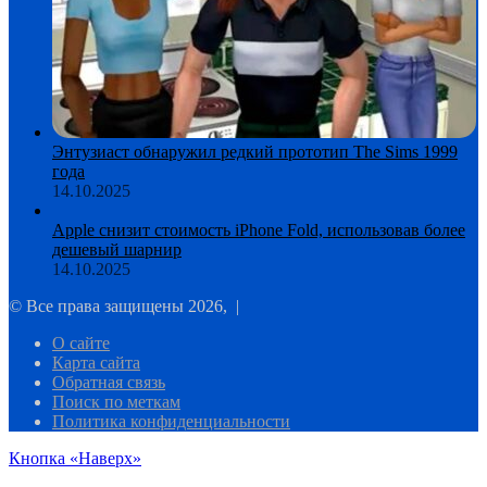
Энтузиаст обнаружил редкий прототип The Sims 1999
года
14.10.2025
Apple снизит стоимость iPhone Fold, использовав более
дешевый шарнир
14.10.2025
© Все права защищены 2026, |
О сайте
Карта сайта
Обратная связь
Поиск по меткам
Политика конфиденциальности
Кнопка «Наверх»