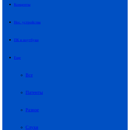
Концепты
Нос. устройства
ПК и ноутбуки
Еще
Все
Патенты
Разное
Слухи