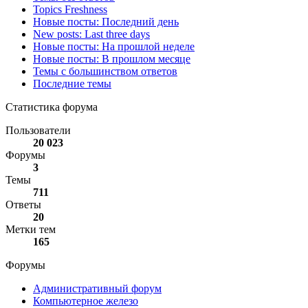
Topics Freshness
Новые посты: Последний день
New posts: Last three days
Новые посты: На прошлой неделе
Новые посты: В прошлом месяце
Темы с большинством ответов
Последние темы
Статистика форума
Пользователи
20 023
Форумы
3
Темы
711
Ответы
20
Метки тем
165
Форумы
Административный форум
Компьютерное железо