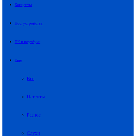
Концепты
Нос. устройства
ПК и ноутбуки
Еще
Все
Патенты
Разное
Слухи