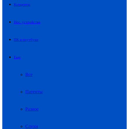
Концепты
Нос. устройства
ПК и ноутбуки
Еще
Все
Патенты
Разное
Слухи