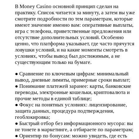
В Money Casino основной принцип сделан на
практику. Список читается за минуту, а затем вы уже
смотрите подробности по тем параметрам, которые
имеют значение именно вам: оперативные выплаты,
игра с телефона, приветственные предложения или
отсутствие дополнительных условий. Особенно
ценно, что платформа указывает, где часто прячутся
ловушки условий, и на какие моменты смотреть в
условиях, чтобы вывод был достижимым, а не
существующим только на бумаге.
● Сравнение по ключевым цифрам: минимальный
вывод, дневные лимиты, примерные сроки выплат;
● Понимание платежей заранее: карты, банковские
переводы, электронные кошельки, криптовалюта и
прочие методы в единой таблице;
● Фокус на понятных условиях: лицензирование,
защита данных, процедура подтверждения,
геоблокировка;
● Быстрый отбор без информационного мусора: вы
не тонете в маркетинге, а отбираете по параметрам;
● Ориентир по бонусам: можно увидеть, где есть