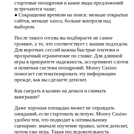
стартовые поощрения и какие виды предложений
встречаются чаще;
● Сокращение времени на поиск: меньше открытых
сайтов, меньше хаоса, больше контроля над
выбором.
После такого отсева вы подбираете не самое
громкое, а то, что соответствует с вашим подходом.
Для коротких сессий важны быстрые платежи и
прозрачный ограничение по ставке. Для длинной
игры в приоритете надежность, ассортимент слотов
и понятная система поощрений. Money Casino
помогает систематизировать эту информацию
прежде, как вы сделаете депозит.
Как сыграть в казино на деньги и снимать
выигрыши?
Даже хорошая площадка может не оправдать
ожиданий, если стартовать вслепую. Money Casino
удобен тем, что подводит к оптимальному
сценарию: вначале изучение правил, затем депозит,
потом уже игра. Такая последовательность