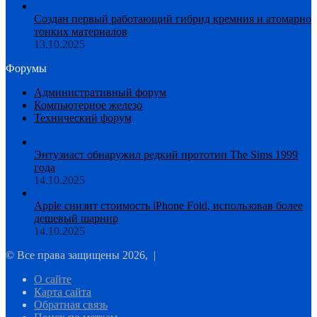
Создан первый работающий гибрид кремния и атомарно
тонких материалов
13.10.2025
Форумы
Административный форум
Компьютерное железо
Технический форум
Энтузиаст обнаружил редкий прототип The Sims 1999
года
14.10.2025
Apple снизит стоимость iPhone Fold, использовав более
дешевый шарнир
14.10.2025
© Все права защищены 2026, |
О сайте
Карта сайта
Обратная связь