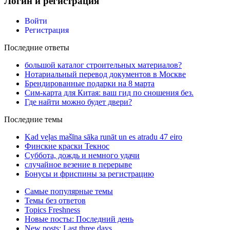
Логин и регистрация
Войти
Регистрация
Последние ответы
большой каталог строительных материалов?
Нотариальный перевод документов в Москве
Брендированные подарки на 8 марта
Сим-карта для Китая: ваш гид по сношения без.
Где найти можно будет двери?
Последние темы
Kad veļas mašīna sāka runāt un es atradu 47 eiro
Финские краски Текнос
Суббота, дождь и немного удачи
случайное везение в перерыве
Бонусы и фриспины за регистрацию
Самые популярные темы
Темы без ответов
Topics Freshness
Новые посты: Последний день
New posts: Last three days