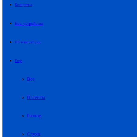
Концепты
Нос. устройства
ПК и ноутбуки
Еще
Все
Патенты
Разное
Слухи