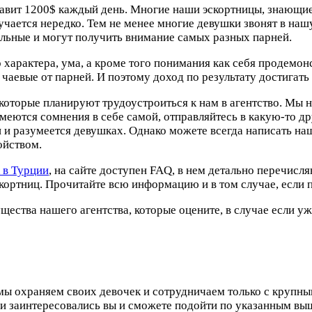
вит 1200$ каждый день. Многие наши эскортницы, знающие 
чается нередко. Тем не менее многие девушки звонят в нашу
уальные и могут получить внимание самых разных парней.
о характера, ума, а кроме того понимания как себя продемо
чаевые от парней. И поэтому доход по результату достигат
 которые планируют трудоустроиться к нам в агентство. Мы
имеются сомнения в себе самой, отправляйтесь в какую-то 
и и разумеется девушках. Однако можете всегда написать н
ойством.
 в Турции
, на сайте доступен FAQ, в нем детально перечисл
скортниц. Прочитайте всю информацию и в том случае, если 
щества нашего агентства, которые оцените, в случае если
 мы охраняем своих девочек и сотрудничаем только с крупн
и заинтересовались вы и сможете подойти по указанным выш