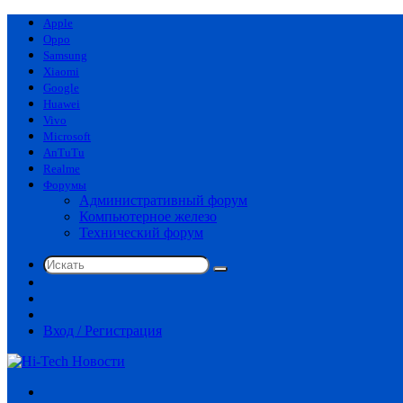
Apple
Oppo
Samsung
Xiaomi
Google
Huawei
Vivo
Microsoft
AnTuTu
Realme
Форумы
Административный форум
Компьютерное железо
Технический форум
Искать
Switch
skin
Sidebar
Случайная
статья
Вход / Регистрация
Меню