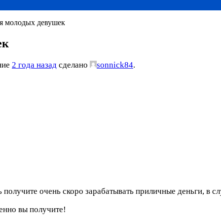
ля молодых девушек
ек
ение
2 года назад
сделано
sonnick84
.
ь получите очень скоро зарабатывать приличные деньги, в с
енно вы получите!