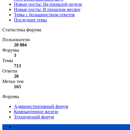
Новые посты: На прошлой неделе
Новые посты: В прошлом месяце
Темы с большинством ответов
Последние темы
Статистика форума
Пользователи
20 084
Форумы
3
Темы
713
Ответы
20
Метки тем
165
Форумы
Административный форум
Компьютерное железо
Технический форум