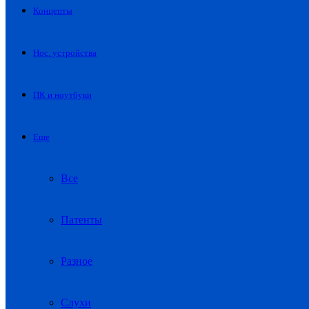
Концепты
Нос. устройства
ПК и ноутбуки
Еще
Все
Патенты
Разное
Слухи