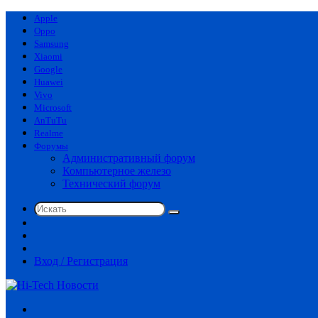
Apple
Oppo
Samsung
Xiaomi
Google
Huawei
Vivo
Microsoft
AnTuTu
Realme
Форумы
Административный форум
Компьютерное железо
Технический форум
Искать
Switch
skin
Sidebar
Случайная
статья
Вход / Регистрация
Меню