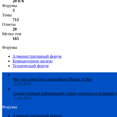
20 076
Форумы
3
Темы
713
Ответы
20
Метки тем
165
Форумы
Административный форум
Компьютерное железо
Технический форум
Что уже известно о смартфоне iPhone 18 Pro
13.10.2025
Создан первый работающий гибрид кремния и атомарно 
13.10.2025
Форумы
Административный форум