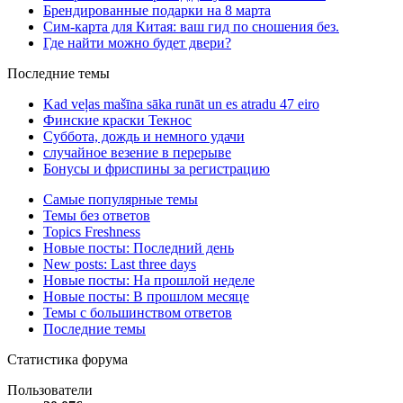
Брендированные подарки на 8 марта
Сим-карта для Китая: ваш гид по сношения без.
Где найти можно будет двери?
Последние темы
Kad veļas mašīna sāka runāt un es atradu 47 eiro
Финские краски Текнос
Суббота, дождь и немного удачи
случайное везение в перерыве
Бонусы и фриспины за регистрацию
Самые популярные темы
Темы без ответов
Topics Freshness
Новые посты: Последний день
New posts: Last three days
Новые посты: На прошлой неделе
Новые посты: В прошлом месяце
Темы с большинством ответов
Последние темы
Статистика форума
Пользователи