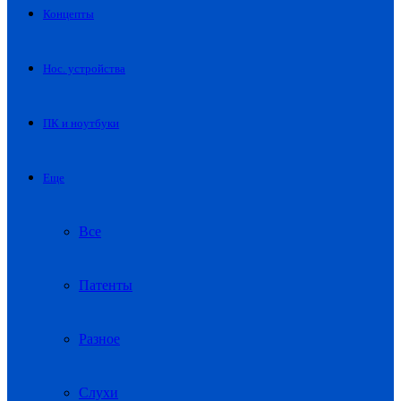
Концепты
Нос. устройства
ПК и ноутбуки
Еще
Все
Патенты
Разное
Слухи