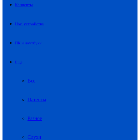
Концепты
Нос. устройства
ПК и ноутбуки
Еще
Все
Патенты
Разное
Слухи