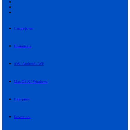
Искать
Switch
skin
Войти
Смартфоны
Планшеты
iOS / Android / WP
Mac OS X / Windows
Интернет
Компании