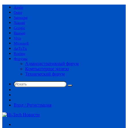
Apple
Oppo
Samsung
Xiaomi
Google
Huawei
Vivo
Microsoft
AnTuTu
Realme
Форумы
Административный форум
Компьютерное железо
Технический форум
Искать
Switch
skin
Sidebar
Случайная
статья
Вход / Регистрация
Меню