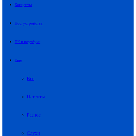
Концепты
Нос. устройства
ПК и ноутбуки
Еще
Все
Патенты
Разное
Слухи