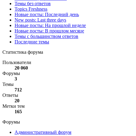
Темы без ответов
Topics Freshness
Новые посты: Последний день
New posts: Last three days
Новые посты: На прошлой неделе
Новые посты: В прошлом месяце
Темы с большинством ответов
Последние темы
Статистика форума
Пользователи
20 060
Форумы
3
Темы
712
Ответы
20
Метки тем
165
Форумы
Административный форум