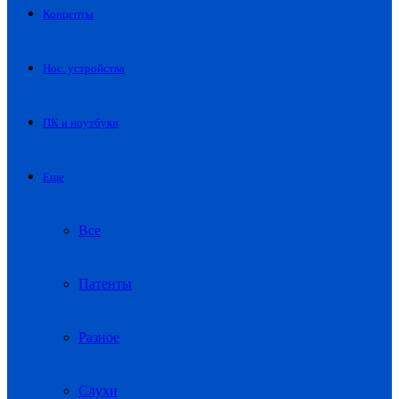
Концепты
Нос. устройства
ПК и ноутбуки
Еще
Все
Патенты
Разное
Слухи