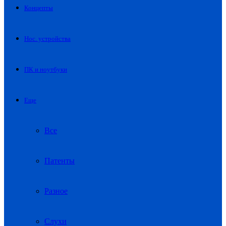
Концепты
Нос. устройства
ПК и ноутбуки
Еще
Все
Патенты
Разное
Слухи