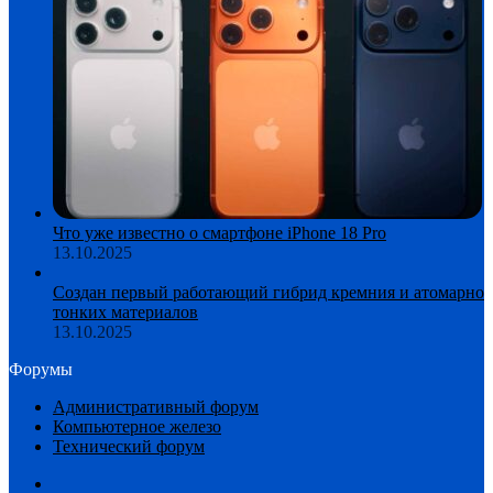
Что уже известно о смартфоне iPhone 18 Pro
13.10.2025
Создан первый работающий гибрид кремния и атомарно
тонких материалов
13.10.2025
Форумы
Административный форум
Компьютерное железо
Технический форум