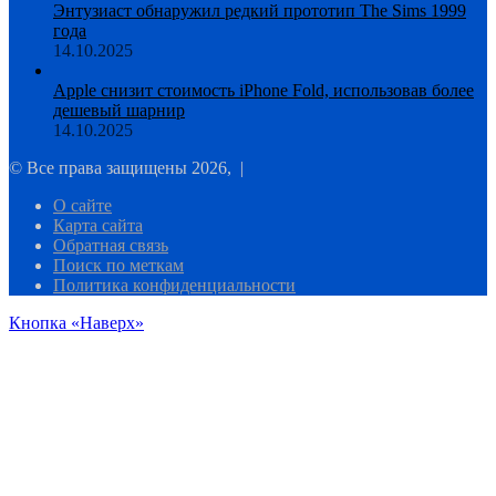
Энтузиаст обнаружил редкий прототип The Sims 1999
года
14.10.2025
Apple снизит стоимость iPhone Fold, использовав более
дешевый шарнир
14.10.2025
© Все права защищены 2026, |
О сайте
Карта сайта
Обратная связь
Поиск по меткам
Политика конфиденциальности
Кнопка «Наверх»