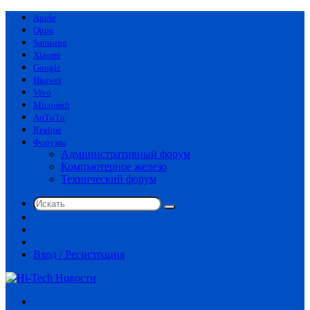
Apple
Oppo
Samsung
Xiaomi
Google
Huawei
Vivo
Microsoft
AnTuTu
Realme
Форумы
Административный форум
Компьютерное железо
Технический форум
Искать
Switch
skin
Sidebar
Случайная
статья
Вход / Регистрация
Меню