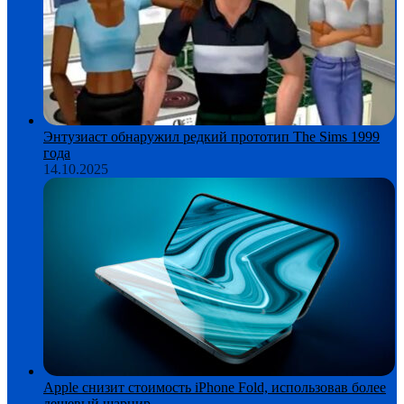
Энтузиаст обнаружил редкий прототип The Sims 1999
года
14.10.2025
Apple снизит стоимость iPhone Fold, использовав более
дешевый шарнир