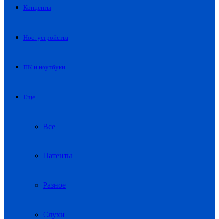
Концепты
Нос. устройства
ПК и ноутбуки
Еще
Все
Патенты
Разное
Слухи