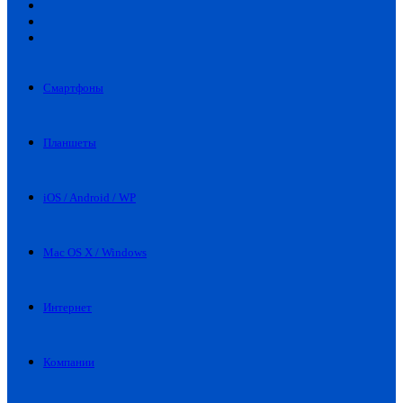
Искать
Switch
skin
Войти
Смартфоны
Планшеты
iOS / Android / WP
Mac OS X / Windows
Интернет
Компании