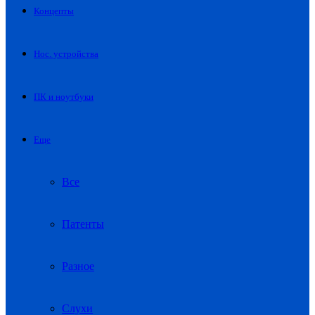
Концепты
Нос. устройства
ПК и ноутбуки
Еще
Все
Патенты
Разное
Слухи