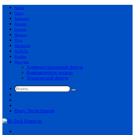
Apple
Oppo
Samsung
Xiaomi
Google
Huawei
Vivo
Microsoft
AnTuTu
Realme
Форумы
Административный форум
Компьютерное железо
Технический форум
Искать
Switch
skin
Sidebar
Случайная
статья
Вход / Регистрация
Меню