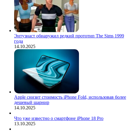
Энтузиаст обнаружил редкий прототип The Sims 1999
года
14.10.2025
Apple снизит стоимость iPhone Fold, использовав более
дешевый шарнир
14.10.2025
Что уже известно о смартфоне iPhone 18 Pro
13.10.2025