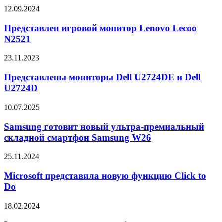
Представлен
12.09.2024
игровой
монитор
Представлен игровой монитор Lenovo Lecoo
Lenovo
N2521
Lecoo
N2521
Представлены
23.11.2023
мониторы
Dell
Представлены мониторы Dell U2724DE и Dell
U2724DE
U2724D
и
Dell
Samsung
10.07.2025
U2724D
готовит
новый
Samsung готовит новый ультра-премиальный
ультра-
складной смартфон Samsung W26
премиальный
складной
Microsoft
25.11.2024
смартфон
представила
Samsung
новую
Microsoft представила новую функцию Click to
W26
функцию
Do
Click
to
Lenovo
18.02.2024
Do
запатентовала