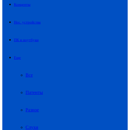
Концепты
Нос. устройства
ПК и ноутбуки
Еще
Все
Патенты
Разное
Слухи