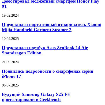
смартфон
Дебютировал бюджетный смартфон Honor Play
Honor
9T
Play
9T
Представлен
19.02.2024
портативный
отпариватель
Представлен портативный отпариватель Xiaomi
Xiaomi
Mijia Handheld Garment Steamer 2
Mijia
Handheld
Представлен
10.02.2025
Garment
ноутбук
Steamer
Asus
Представлен ноутбук Asus ZenBook 14 Air
2
ZenBook
Snapdragon Edition
14
Air
Появились
21.09.2024
Snapdragon
подробности
Edition
о
Появились подробности о смартфонах серии
смартфонах
iPhone 17
серии
iPhone
Будущий
06.07.2025
17
Samsung
Galaxy
Будущий Samsung Galaxy S25 FE
S25
протестировали в Geekbench
FE