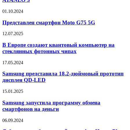
AYANEO
3
Представлен
01.10.2024
смартфон
Moto
Представлен смартфон Moto G75 5G
G75
5G
В
12.07.2025
Европе
создают
В Европе создают квантовый компьютер на
квантовый
стеклянных фотонных чипах
компьютер
на
Samsung
17.05.2024
стеклянных
представила
фотонных
18.2-
Samsung представила 18.2-дюймовый прототип
чипах
дюймовый
дисплея QD-LED
прототип
дисплея
Samsung
15.01.2025
QD-
запустила
LED
программу
Samsung запустила программу обмена
обмена
смартфонов на деньги
смартфонов
на
Дебютировал
06.09.2024
деньги
бюджетный