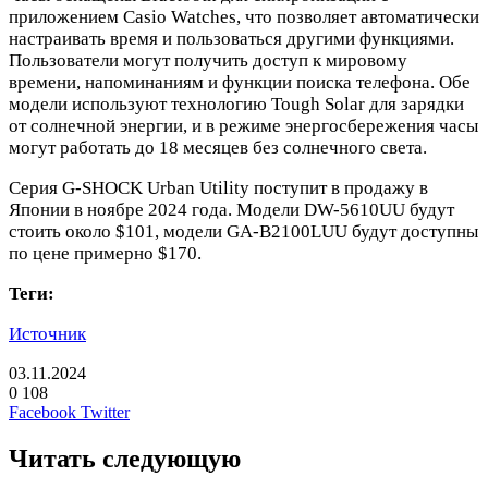
приложением Casio Watches, что позволяет автоматически
настраивать время и пользоваться другими функциями.
Пользователи могут получить доступ к мировому
времени, напоминаниям и функции поиска телефона. Обе
модели используют технологию Tough Solar для зарядки
от солнечной энергии, и в режиме энергосбережения часы
могут работать до 18 месяцев без солнечного света.
Серия G-SHOCK Urban Utility поступит в продажу в
Японии в ноябре 2024 года. Модели DW-5610UU будут
стоить около $101, модели GA-B2100LUU будут доступны
по цене примерно $170.
Теги:
Источник
03.11.2024
0
108
LinkedIn
Pinterest
Вконтакте
Одноклассники
Skype
WhatsApp
Telegram
Viber
Facebook
Twitter
Читать следующую