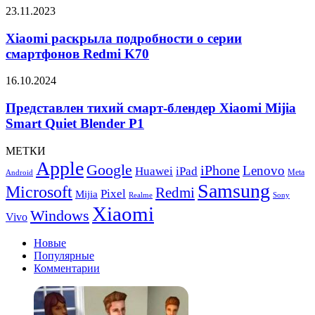
протестировали
Xiaomi
23.11.2023
в
раскрыла
Geekbench
подробности
Xiaomi раскрыла подробности о серии
о
смартфонов Redmi K70
серии
смартфонов
Представлен
16.10.2024
Redmi
тихий
K70
смарт-
Представлен тихий смарт-блендер Xiaomi Mijia
блендер
Smart Quiet Blender P1
Xiaomi
Mijia
МЕТКИ
Smart
Apple
Google
iPhone
Quiet
Lenovo
Huawei
iPad
Meta
Android
Blender
Samsung
Microsoft
Redmi
Pixel
Mijia
P1
Realme
Sony
Xiaomi
Windows
Vivo
Новые
Популярные
Комментарии