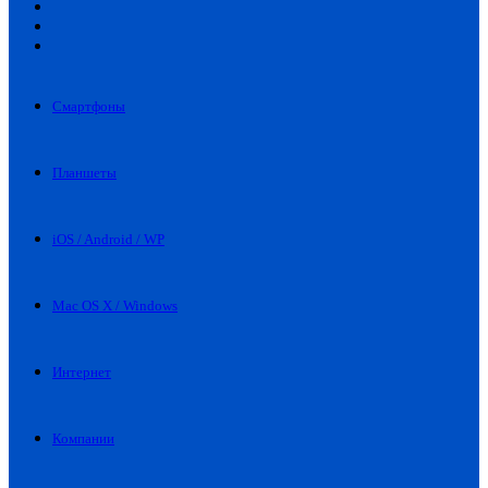
Искать
Switch
skin
Войти
Смартфоны
Планшеты
iOS / Android / WP
Mac OS X / Windows
Интернет
Компании