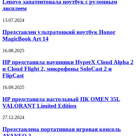
ноутбук
Lenovo запатентовала ноутбук с рулонным
с
дисплеем
рулонным
дисплеем
Представлен
13.07.2024
ультратонкий
ноутбук
Представлен ультратонкий ноутбук Honor
Honor
MagicBook Art 14
MagicBook
Art
HP
16.08.2025
14
представила
наушники
HP представила наушники HyperX Cloud Alpha 2
HyperX
и Cloud Flight 2, микрофоны SoloCast 2 и
Cloud
FlipCast
Alpha
2
HP
16.09.2025
и
представила
Cloud
настольный
HP представила настольный ПК OMEN 35L
Flight
ПК
2,
VALORANT Limited Edition
OMEN
микрофоны
35L
SoloCast
Представлена
27.12.2024
VALORANT
2
портативная
Limited
и
игровая
Представлена портативная игровая консоль
Edition
FlipCast
консоль
AYANEO 3