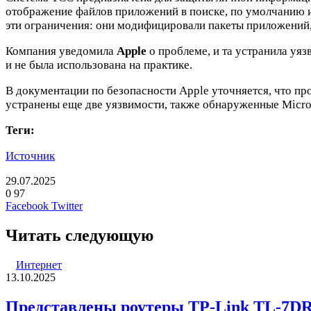
отображение файлов приложений в поиске, по умолчанию и
эти ограничения: они модифицировали пакеты приложений, 
Компания уведомила
Apple
о проблеме, и та устранила уя
и не была использована на практике.
В документации по безопасности Apple уточняется, что п
устранены еще две уязвимости, также обнаруженные Micro
Теги:
Источник
29.07.2025
0
97
LinkedIn
Pinterest
Вконтакте
Одноклассники
Skype
WhatsApp
Telegram
Viber
Facebook
Twitter
Читать следующую
Интернет
13.10.2025
Представлены роутеры TP-Link TL-7DR7