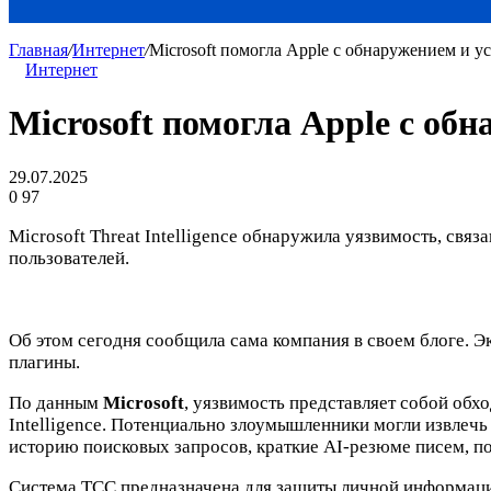
Главная
/
Интернет
/
Microsoft помогла Apple с обнаружением и у
Интернет
Microsoft помогла Apple с об
29.07.2025
0
97
Microsoft Threat Intelligence обнаружила уязвимость, св
пользователей.
Об этом сегодня сообщила сама компания в своем блоге. Эк
плагины.
По данным
Microsoft
, уязвимость представляет собой обх
Intelligence. Потенциально злоумышленники могли извлечь
историю поисковых запросов, краткие AI-резюме писем, по
Система TCC предназначена для защиты личной информации 