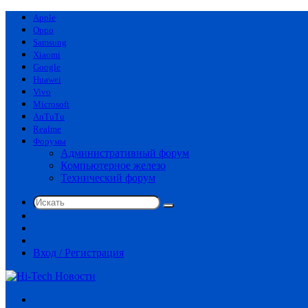
Apple
Oppo
Samsung
Xiaomi
Google
Huawei
Vivo
Microsoft
AnTuTu
Realme
Форумы
Административный форум
Компьютерное железо
Технический форум
Искать
Switch
skin
Sidebar
Случайная
статья
Вход / Регистрация
Меню