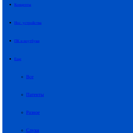
Концепты
Нос. устройства
ПК и ноутбуки
Еще
Все
Патенты
Разное
Слухи