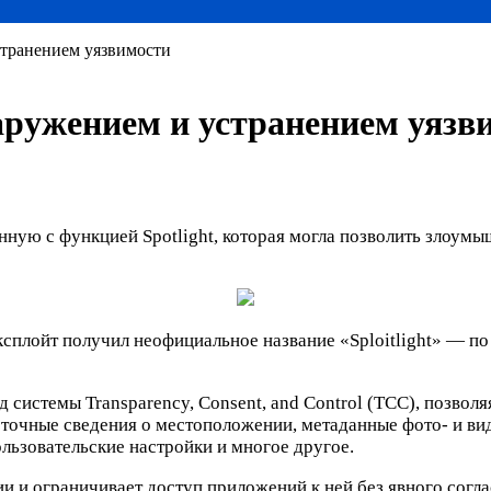
странением уязвимости
наружением и устранением уязв
язанную с функцией Spotlight, которая могла позволить зло
сплойт получил неофициальное название «Sploitlight» — по а
од системы Transparency, Consent, and Control (TCC), позво
 точные сведения о местоположении, метаданные фото- и ви
льзовательские настройки и многое другое.
и ограничивает доступ приложений к ней без явного соглас