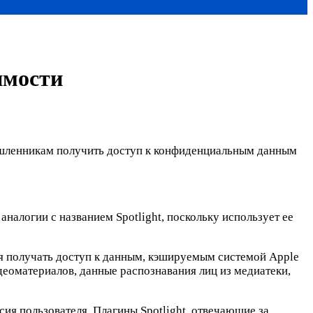
имости
умышленникам получить доступ к конфиденциальным данным
налогии с названием Spotlight, поскольку использует ее
ляя получать доступ к данным, кэшируемым системой Apple
деоматериалов, данные распознавания лиц из медиатеки,
ия пользователя. Плагины Spotlight, отвечающие за