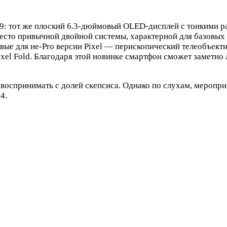
el 9: тот же плоский 6.3-дюймовый OLED-дисплей с тонкими
есто привычной двойной системы, характерной для базовых 
ые для не-Pro версии Pixel — перископический телеобъектив
 Pixel Fold. Благодаря этой новинке смартфон сможет заметн
воспринимать с долей скепсиса. Однако по слухам, мероприя
4.