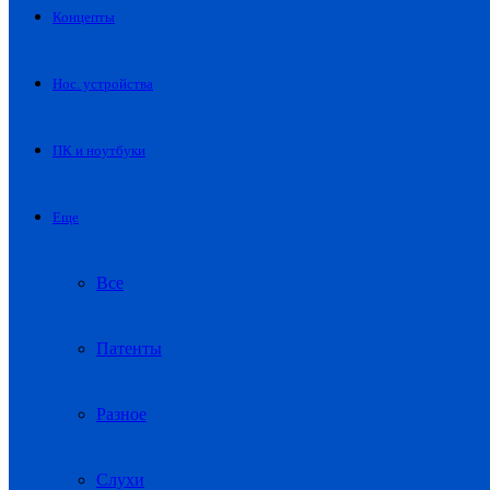
Концепты
Нос. устройства
ПК и ноутбуки
Еще
Все
Патенты
Разное
Слухи