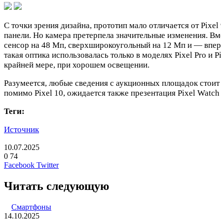
С точки зрения дизайна, прототип мало отличается от Pix
панели. Но камера претерпела значительные изменения. Вм
сенсор на 48 Мп, сверхширокоугольный на 12 Мп и — вперв
такая оптика использовалась только в моделях Pixel Pro и
крайней мере, при хорошем освещении.
Разумеется, любые сведения с аукционных площадок стоит 
помимо Pixel 10, ожидается также презентация Pixel Watch 
Теги:
Источник
10.07.2025
0
74
LinkedIn
Pinterest
Вконтакте
Одноклассники
Skype
WhatsApp
Telegram
Viber
Facebook
Twitter
Читать следующую
Смартфоны
14.10.2025