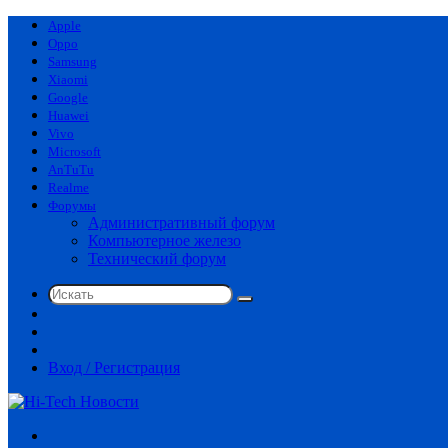
Apple
Oppo
Samsung
Xiaomi
Google
Huawei
Vivo
Microsoft
AnTuTu
Realme
Форумы
Административный форум
Компьютерное железо
Технический форум
Искать
Switch
skin
Sidebar
Случайная
статья
Вход / Регистрация
Меню