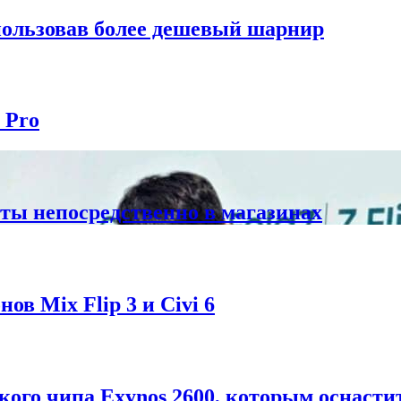
спользовав более дешевый шарнир
 Pro
ты непосредственно в магазинах
в Mix Flip 3 и Civi 6
ого чипа Exynos 2600, которым оснастит