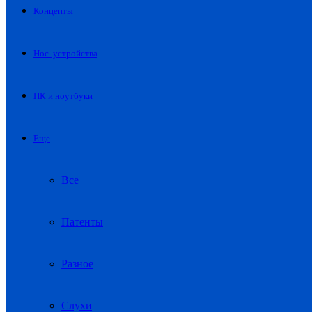
Концепты
Нос. устройства
ПК и ноутбуки
Еще
Все
Патенты
Разное
Слухи