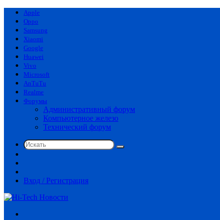
Apple
Oppo
Samsung
Xiaomi
Google
Huawei
Vivo
Microsoft
AnTuTu
Realme
Форумы
Административный форум
Компьютерное железо
Технический форум
Искать
Switch
skin
Sidebar
Случайная
статья
Вход / Регистрация
Меню