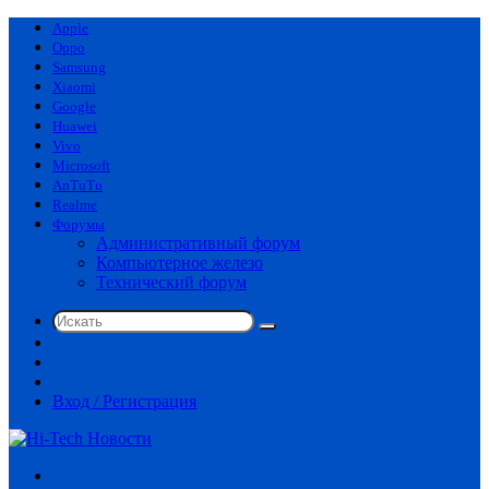
Apple
Oppo
Samsung
Xiaomi
Google
Huawei
Vivo
Microsoft
AnTuTu
Realme
Форумы
Административный форум
Компьютерное железо
Технический форум
Искать
Switch
skin
Sidebar
Случайная
статья
Вход / Регистрация
Меню