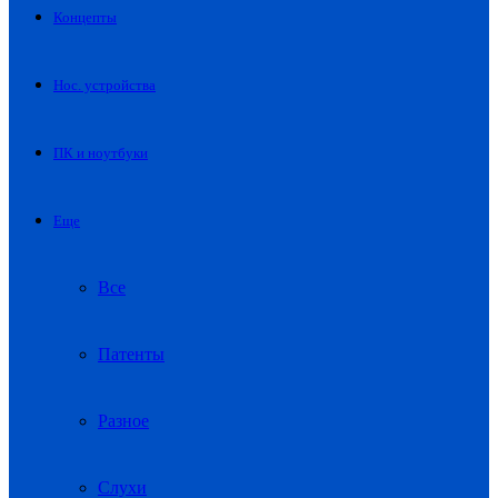
Концепты
Нос. устройства
ПК и ноутбуки
Еще
Все
Патенты
Разное
Слухи