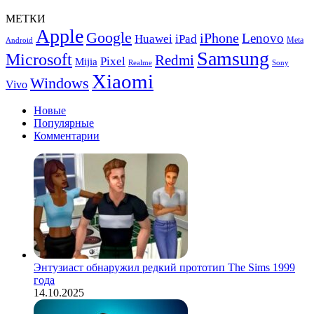
мини-
ПК
МЕТКИ
NGC
Apple
Google
iPhone
Lenovo
Huawei
iPad
N713
Meta
Android
Samsung
Microsoft
Redmi
Pixel
Mijia
Realme
Sony
Xiaomi
Windows
Vivo
Новые
Популярные
Комментарии
Энтузиаст обнаружил редкий прототип The Sims 1999
года
14.10.2025