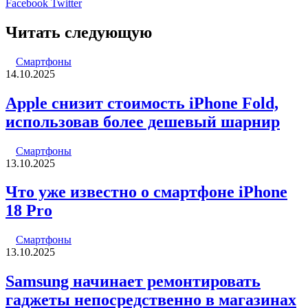
LinkedIn
Pinterest
Вконтакте
Одноклассники
Skype
WhatsApp
Telegram
Viber
Facebook
Twitter
Читать следующую
Смартфоны
14.10.2025
Apple снизит стоимость iPhone Fold,
использовав более дешевый шарнир
Смартфоны
13.10.2025
Что уже известно о смартфоне iPhone
18 Pro
Смартфоны
13.10.2025
Samsung начинает ремонтировать
гаджеты непосредственно в магазинах