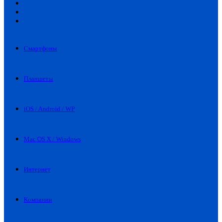
Искать
Switch
skin
Войти
Смартфоны
Планшеты
iOS / Android / WP
Mac OS X / Windows
Интернет
Компании