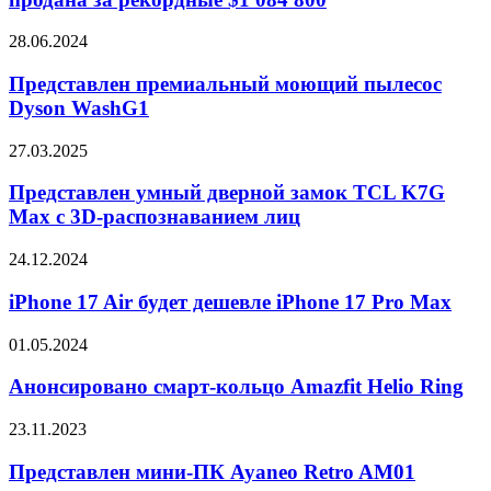
продана
за
Представлен
28.06.2024
рекордные
премиальный
$1
моющий
Представлен премиальный моющий пылесос
084
пылесос
Dyson WashG1
800
Dyson
WashG1
Представлен
27.03.2025
умный
дверной
Представлен умный дверной замок TCL K7G
замок
Max с 3D-распознаванием лиц
TCL
K7G
iPhone
24.12.2024
Max
17
с
Air
iPhone 17 Air будет дешевле iPhone 17 Pro Max
3D-
будет
распознаванием
дешевле
Анонсировано
01.05.2024
лиц
iPhone
смарт-
17
кольцо
Анонсировано смарт-кольцо Amazfit Helio Ring
Pro
Amazfit
Max
Helio
Представлен
23.11.2023
Ring
мини-
ПК
Представлен мини-ПК Ayaneo Retro AM01
Ayaneo