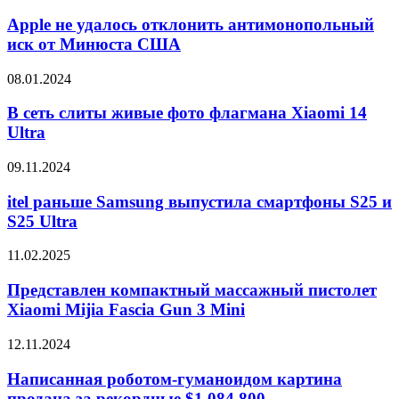
не
2
удалось
Apple не удалось отклонить антимонопольный
отклонить
иск от Минюста США
антимонопольный
иск
В
08.01.2024
от
сеть
Минюста
слиты
В сеть слиты живые фото флагмана Xiaomi 14
США
живые
Ultra
фото
флагмана
itel
09.11.2024
Xiaomi
раньше
14
Samsung
itel раньше Samsung выпустила смартфоны S25 и
Ultra
выпустила
S25 Ultra
смартфоны
S25
Представлен
11.02.2025
и
компактный
S25
массажный
Представлен компактный массажный пистолет
Ultra
пистолет
Xiaomi Mijia Fascia Gun 3 Mini
Xiaomi
Mijia
Написанная
12.11.2024
Fascia
роботом-
Gun
гуманоидом
Написанная роботом-гуманоидом картина
3
картина
продана за рекордные $1 084 800
Mini