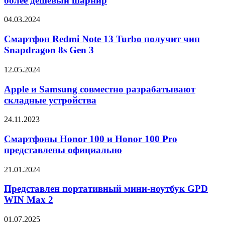
более дешевый шарнир
Fold,
использовав
Смартфон
04.03.2024
более
Redmi
дешевый
Note
Смартфон Redmi Note 13 Turbo получит чип
шарнир
13
Snapdragon 8s Gen 3
Turbo
получит
Apple
12.05.2024
чип
и
Snapdragon
Samsung
Apple и Samsung совместно разрабатывают
8s
совместно
складные устройства
Gen
разрабатывают
3
складные
Смартфоны
24.11.2023
устройства
Honor
100
Смартфоны Honor 100 и Honor 100 Pro
и
представлены официально
Honor
100
Представлен
21.01.2024
Pro
портативный
представлены
мини-
Представлен портативный мини-ноутбук GPD
официально
ноутбук
WIN Max 2
GPD
WIN
Apple
01.07.2025
Max