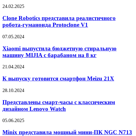
Retro
Clone
24.02.2025
AM01
Robotics
представила
Clone Robotics представила реалистичного
реалистичного
робота-гуманоида Protoclone V1
робота-
гуманоида
Xiaomi
07.05.2024
Protoclone
выпустила
V1
бюджетную
Xiaomi выпустила бюджетную стиральную
стиральную
машину MIJIA с барабаном на 8 кг
машину
MIJIA
К
21.04.2024
с
выпуску
барабаном
готовится
К выпуску готовится смартфон Meizu 21X
на
смартфон
8
Meizu
Представлены
28.10.2024
кг
21X
смарт-
часы
Представлены смарт-часы с классическим
с
дизайном Lenovo Watch
классическим
дизайном
Minix
05.06.2025
Lenovo
представила
Watch
мощный
Minix представила мощный мини-ПК NGC N713