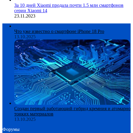
За 10 дней Xiaomi продала почти 1.5 млн смартфонов
серии Xiaomi 14
23.11.2023
Что уже известно о смартфоне iPhone 18 Pro
13.10.2025
Создан первый работающий гибрид кремния и атомарно
тонких материалов
13.10.2025
Форумы