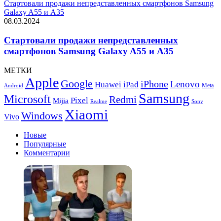
Стартовали продажи непредставленных смартфонов Samsung
Galaxy A55 и A35
08.03.2024
Стартовали продажи непредставленных
смартфонов Samsung Galaxy A55 и A35
МЕТКИ
Apple
Google
iPhone
Lenovo
Huawei
iPad
Meta
Android
Samsung
Microsoft
Redmi
Pixel
Mijia
Realme
Sony
Xiaomi
Windows
Vivo
Новые
Популярные
Комментарии