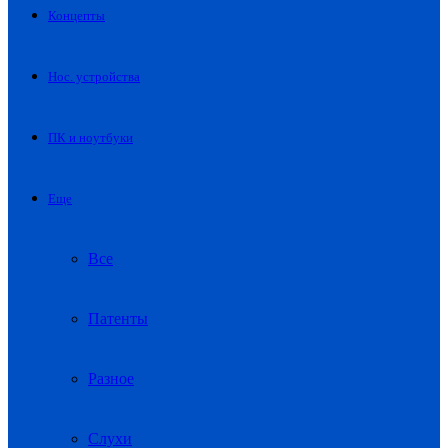
Концепты
Нос. устройства
ПК и ноутбуки
Еще
Все
Патенты
Разное
Слухи