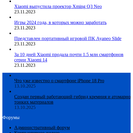
Xiaomi выпустила проектор Xming Q3 Neo
23.11.2023
Игры 2024 года, в которых можно заработать
23.11.2023
Представлен портативный игровой ПК Ayaneo Slide
23.11.2023
За 10 дней Xiaomi продала почти 1.5 млн смартфонов
серии Xiaomi 14
23.11.2023
Что уже известно о смартфоне iPhone 18 Pro
13.10.2025
Создан первый работающий гибрид кремния и атомарно
тонких материалов
13.10.2025
Форумы
Административный форум
Компьютерное железо