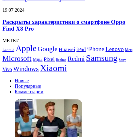
L1
в
Раскрыты
19.07.2024
Великобритании
характеристики
и
о
Раскрыты характеристики о смартфоне Oppo
странах
смартфоне
Find X8 Pro
ЕС
Oppo
Find
МЕТКИ
X8
Apple
Google
iPhone
Pro
Lenovo
Huawei
iPad
Meta
Android
Samsung
Microsoft
Redmi
Pixel
Mijia
Realme
Sony
Xiaomi
Windows
Vivo
Новые
Популярные
Комментарии