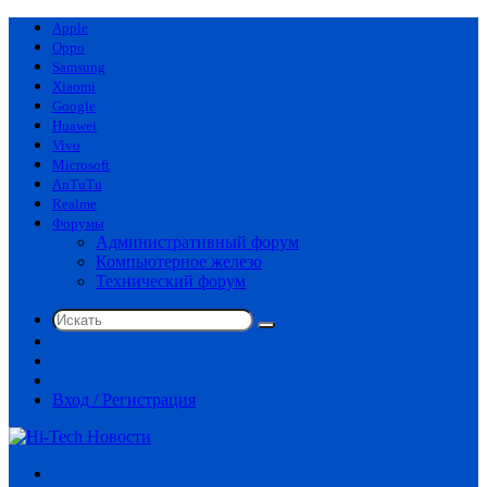
Apple
Oppo
Samsung
Xiaomi
Google
Huawei
Vivo
Microsoft
AnTuTu
Realme
Форумы
Административный форум
Компьютерное железо
Технический форум
Искать
Switch
skin
Sidebar
Случайная
статья
Вход / Регистрация
Меню