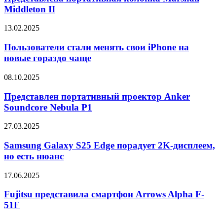
Marshall
Middleton II
Middleton
II
Пользователи
13.02.2025
стали
менять
Пользователи стали менять свои iPhone на
свои
новые гораздо чаще
iPhone
на
Представлен
08.10.2025
новые
портативный
гораздо
проектор
Представлен портативный проектор Anker
чаще
Anker
Soundcore Nebula P1
Soundcore
Nebula
Samsung
27.03.2025
P1
Galaxy
S25
Samsung Galaxy S25 Edge порадует 2K-дисплеем,
Edge
но есть нюанс
порадует
2K-
Fujitsu
17.06.2025
дисплеем,
представила
но
смартфон
Fujitsu представила смартфон Arrows Alpha F-
есть
Arrows
51F
нюанс
Alpha
F-