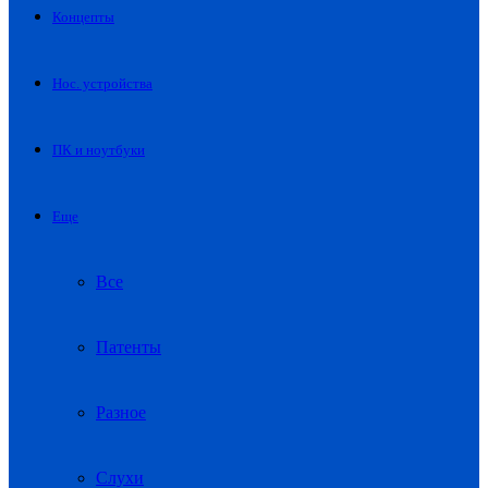
Концепты
Нос. устройства
ПК и ноутбуки
Еще
Все
Патенты
Разное
Слухи