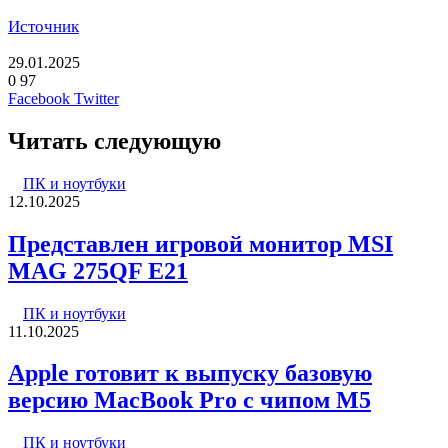
Источник
29.01.2025
0
97
LinkedIn
Pinterest
Вконтакте
Одноклассники
Skype
WhatsApp
Telegram
Viber
Facebook
Twitter
Читать следующую
ПК и ноутбуки
12.10.2025
Представлен игровой монитор MSI
MAG 275QF E21
ПК и ноутбуки
11.10.2025
Apple готовит к выпуску базовую
версию MacBook Pro с чипом M5
ПК и ноутбуки