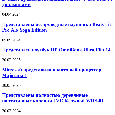
планшет
динамиками
Lenovo
Tab
Представлены
04.04.2024
Plus
беспроводные
с
наушники
Представлены беспроводные наушники Beats Fit
8
Beats
Pro Alo Yoga Edition
динамиками
Fit
Pro
Представлен
05.09.2024
Alo
ноутбук
Yoga
HP
Представлен ноутбук HP OmniBook Ultra Flip 14
Edition
OmniBook
Ultra
Microsoft
20.02.2025
Flip
представила
14
квантовый
Microsoft представила квантовый процессор
процессор
Majorana 1
Majorana
1
Представлены
30.03.2025
полностью
деревянные
Представлены полностью деревянные
портативные
портативные колонки JVC Kenwood WDS-01
колонки
JVC
Представлен
20.03.2024
Kenwood