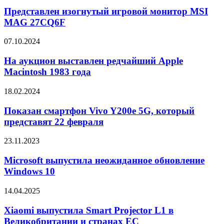
изогнутый
WDS-
игровой
Представлен изогнутый игровой монитор MSI
01
монитор
MAG 27CQ6F
MSI
MAG
На
07.10.2024
27CQ6F
аукцион
выставлен
На аукцион выставлен редчайший Apple
редчайший
Macintosh 1983 года
Apple
Macintosh
Показан
18.02.2024
1983
смартфон
года
Vivo
Показан смартфон Vivo Y200e 5G, который
Y200e
представят 22 февраля
5G,
который
Microsoft
23.11.2023
представят
выпустила
22
неожиданное
Microsoft выпустила неожиданное обновление
февраля
обновление
Windows 10
Windows
10
Xiaomi
14.04.2025
выпустила
Smart
Xiaomi выпустила Smart Projector L1 в
Projector
Великобритании и странах ЕС