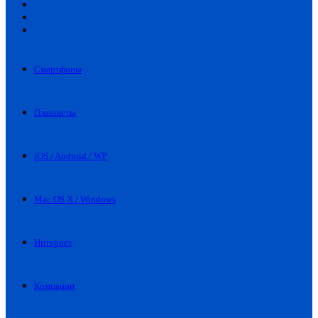
Искать
Switch
skin
Войти
Смартфоны
Планшеты
iOS / Android / WP
Mac OS X / Windows
Интернет
Компании