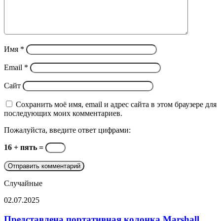
Имя
*
Email
*
Сайт
Сохранить моё имя, email и адрес сайта в этом браузере для
последующих моих комментариев.
Пожалуйста, введите ответ цифрами:
16 + пять =
Случайные
Представлена
02.07.2025
портативная
колонка
Представлена портативная колонка Marshall