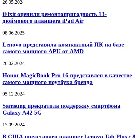
iFixit
26.05.2024
51F
оценили
ремонтопригодность
iFixit оценили ремонтопригодность 13-
13-
дюймового планшета iPad Air
дюймового
планшета
Lenovo
08.06.2025
iPad
представила
Air
компактный
Lenovo представила компактный ПК на базе
ПК
самого мощного APU от AMD
на
базе
Honor
26.02.2024
самого
MagicBook
мощного
Pro
Honor MagicBook Pro 16 представлен в качестве
APU
16
самого мощного ноутбука бренда
от
представлен
AMD
в
Samsung
05.12.2024
качестве
прекратила
самого
поддержку
Samsung прекратила поддержку смартфона
мощного
смартфона
Galaxy A42 5G
ноутбука
Galaxy
бренда
A42
В
15.09.2024
5G
США
представлен
В США представлен планшет Lenovo Tab Plus с 8