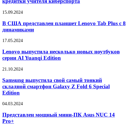
кредитки учителя киберспорта
измерения
на
давления
игры
и
В
15.09.2024
с
ЭКГ
США
кредитки
представлен
В США представлен планшет Lenovo Tab Plus с 8
учителя
планшет
динамиками
киберспорта
Lenovo
Tab
Lenovo
17.05.2024
Plus
выпустила
с
несколько
Lenovo выпустила несколько новых ноутбуков
8
новых
серии AI Yuanqi Edition
динамиками
ноутбуков
серии
Samsung
21.10.2024
AI
выпустила
Yuanqi
свой
Samsung выпустила свой самый тонкий
Edition
самый
складной смартфон Galaxy Z Fold 6 Special
тонкий
Edition
складной
смартфон
Представлен
04.03.2024
Galaxy
мощный
Z
мини-
Представлен мощный мини-ПК Asus NUC 14
Fold
ПК
6
Pro+
Asus
Special