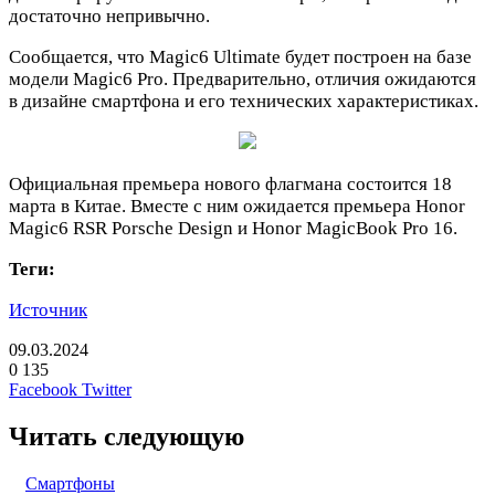
достаточно непривычно.
Сообщается, что Magic6 Ultimate будет построен на базе
модели Magic6 Pro. Предварительно, отличия ожидаются
в дизайне смартфона и его технических характеристиках.
Официальная премьера нового флагмана состоится 18
марта в Китае. Вместе с ним ожидается премьера Honor
Magic6 RSR Porsche Design и Honor MagicBook Pro 16.
Теги:
Источник
09.03.2024
0
135
LinkedIn
Pinterest
Вконтакте
Одноклассники
Skype
WhatsApp
Telegram
Viber
Facebook
Twitter
Читать следующую
Смартфоны