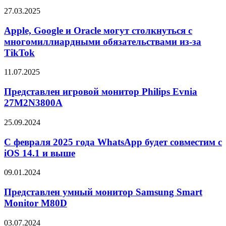
SSD
в
Apple,
27.03.2025
цвете
Google
Sky
и
Apple, Google и Oracle могут столкнуться с
Blue
Oracle
многомиллиардными обязательствами из-за
могут
TikTok
столкнуться
с
Представлен
11.07.2025
многомиллиардными
игровой
обязательствами
монитор
Представлен игровой монитор Philips Evnia
из-
Philips
за
27M2N3800A
Evnia
TikTok
27M2N3800A
С
25.09.2024
февраля
2025
С февраля 2025 года WhatsApp будет совместим с
года
iOS 14.1 и выше
WhatsApp
будет
Представлен
09.01.2024
совместим
умный
с
монитор
Представлен умный монитор Samsung Smart
iOS
Samsung
Monitor M80D
14.1
Smart
и
Monitor
выше
Представлен
03.07.2024