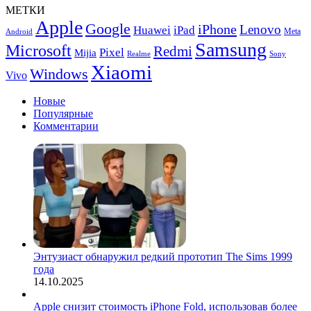
NUC
Edition
МЕТКИ
14
Apple
Google
iPhone
Pro+
Lenovo
Huawei
iPad
Meta
Android
Samsung
Microsoft
Redmi
Pixel
Mijia
Realme
Sony
Xiaomi
Windows
Vivo
Новые
Популярные
Комментарии
Энтузиаст обнаружил редкий прототип The Sims 1999
года
14.10.2025
Apple снизит стоимость iPhone Fold, использовав более