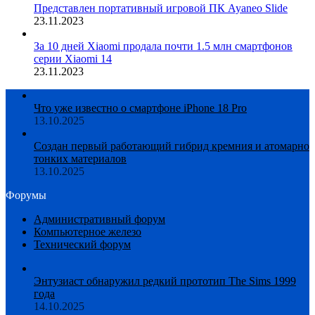
Представлен портативный игровой ПК Ayaneo Slide
23.11.2023
За 10 дней Xiaomi продала почти 1.5 млн смартфонов
серии Xiaomi 14
23.11.2023
Что уже известно о смартфоне iPhone 18 Pro
13.10.2025
Создан первый работающий гибрид кремния и атомарно
тонких материалов
13.10.2025
Форумы
Административный форум
Компьютерное железо
Технический форум
Энтузиаст обнаружил редкий прототип The Sims 1999
года
14.10.2025