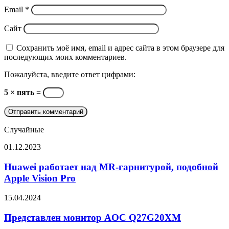
Email
*
Сайт
Сохранить моё имя, email и адрес сайта в этом браузере для
последующих моих комментариев.
Пожалуйста, введите ответ цифрами:
5 × пять =
Случайные
Huawei
01.12.2023
работает
над
Huawei работает над MR-гарнитурой, подобной
MR-
Apple Vision Pro
гарнитурой,
подобной
Представлен
15.04.2024
Apple
монитор
Vision
AOC
Представлен монитор AOC Q27G20XM
Pro
Q27G20XM