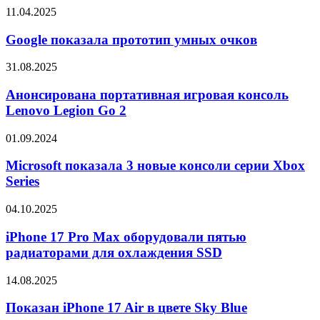
Google
11.04.2025
показала
прототип
Google показала прототип умных очков
умных
очков
Анонсирована
31.08.2025
портативная
игровая
Анонсирована портативная игровая консоль
консоль
Lenovo Legion Go 2
Lenovo
Legion
Microsoft
01.09.2024
Go
показала
2
3
Microsoft показала 3 новые консоли серии Xbox
новые
Series
консоли
серии
iPhone
04.10.2025
Xbox
17
Series
Pro
iPhone 17 Pro Max оборудовали пятью
Max
радиаторами для охлаждения SSD
оборудовали
пятью
Показан
14.08.2025
радиаторами
iPhone
для
17
Показан iPhone 17 Air в цвете Sky Blue
охлаждения
Air