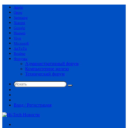
Apple
Oppo
Samsung
Xiaomi
Google
Huawei
Vivo
Microsoft
AnTuTu
Realme
Форумы
Административный форум
Компьютерное железо
Технический форум
Искать
Switch
skin
Sidebar
Случайная
статья
Вход / Регистрация
Меню