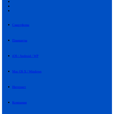
Искать
Switch
skin
Войти
Смартфоны
Планшеты
iOS / Android / WP
Mac OS X / Windows
Интернет
Компании