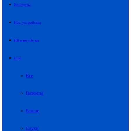
Концепты
Нос. устройства
ПК и ноутбуки
Еще
Все
Патенты
Разное
Слухи