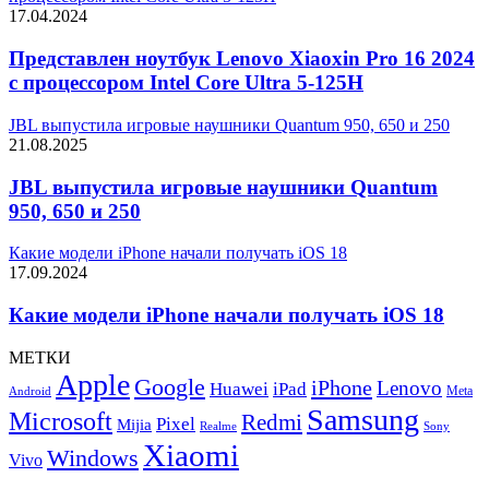
17.04.2024
Представлен ноутбук Lenovo Xiaoxin Pro 16 2024
с процессором Intel Core Ultra 5-125H
JBL выпустила игровые наушники Quantum 950, 650 и 250
21.08.2025
JBL выпустила игровые наушники Quantum
950, 650 и 250
Какие модели iPhone начали получать iOS 18
17.09.2024
Какие модели iPhone начали получать iOS 18
МЕТКИ
Apple
Google
iPhone
Lenovo
Huawei
iPad
Meta
Android
Samsung
Microsoft
Redmi
Pixel
Mijia
Realme
Sony
Xiaomi
Windows
Vivo