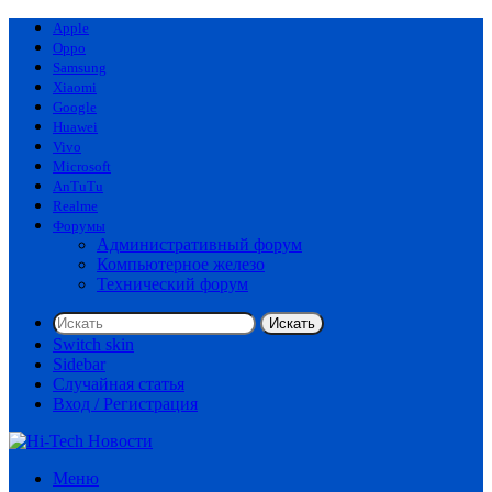
Apple
Oppo
Samsung
Xiaomi
Google
Huawei
Vivo
Microsoft
AnTuTu
Realme
Форумы
Административный форум
Компьютерное железо
Технический форум
Искать
Switch skin
Sidebar
Случайная статья
Вход / Регистрация
Меню