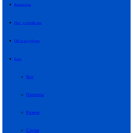
Концепты
Нос. устройства
ПК и ноутбуки
Еще
Все
Патенты
Разное
Слухи