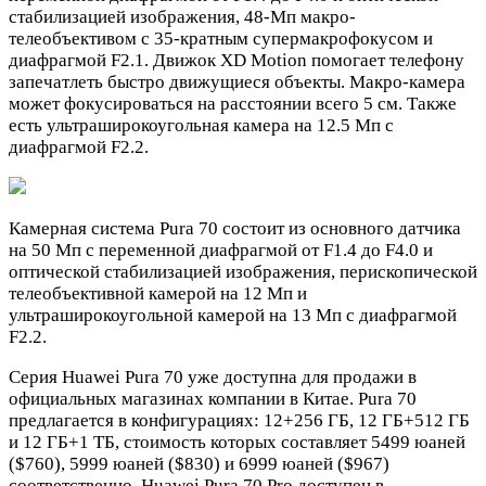
стабилизацией изображения, 48-Мп макро-
телеобъективом с 35-кратным супермакрофокусом и
диафрагмой F2.1. Движок XD Motion помогает телефону
запечатлеть быстро движущиеся объекты. Макро-камера
может фокусироваться на расстоянии всего 5 см. Также
есть ультраширокоугольная камера на 12.5 Мп с
диафрагмой F2.2.
Камерная система Pura 70 состоит из основного датчика
на 50 Мп с переменной диафрагмой от F1.4 до F4.0 и
оптической стабилизацией изображения, перископической
телеобъективной камерой на 12 Мп и
ультраширокоугольной камерой на 13 Мп с диафрагмой
F2.2.
Серия Huawei Pura 70 уже доступна для продажи в
официальных магазинах компании в Китае. Pura 70
предлагается в конфигурациях: 12+256 ГБ, 12 ГБ+512 ГБ
и 12 ГБ+1 ТБ, стоимость которых составляет 5499 юаней
($760), 5999 юаней ($830) и 6999 юаней ($967)
соответственно. Huawei Pura 70 Pro доступен в