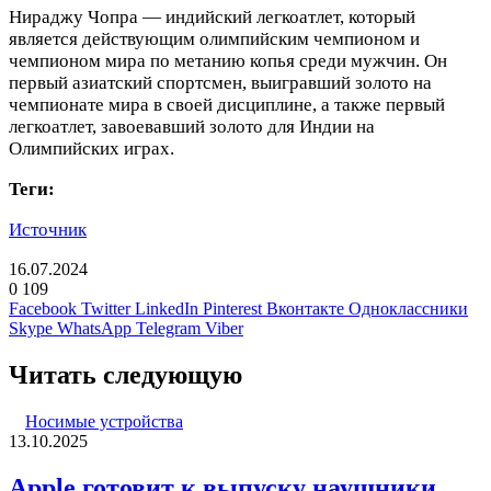
Нираджу Чопра — индийский легкоатлет, который
является действующим олимпийским чемпионом и
чемпионом мира по метанию копья среди мужчин. Он
первый азиатский спортсмен, выигравший золото на
чемпионате мира в своей дисциплине, а также первый
легкоатлет, завоевавший золото для Индии на
Олимпийских играх.
Теги:
Источник
16.07.2024
0
109
Facebook
Twitter
LinkedIn
Pinterest
Вконтакте
Одноклассники
Skype
WhatsApp
Telegram
Viber
Читать следующую
Носимые устройства
13.10.2025
Apple готовит к выпуску наушники