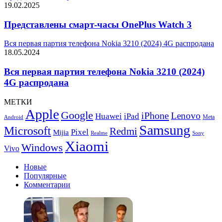
19.02.2025
Представлены смарт-часы OnePlus Watch 3
Вся первая партия телефона Nokia 3210 (2024) 4G распродана
18.05.2024
Вся первая партия телефона Nokia 3210 (2024)
4G распродана
МЕТКИ
Apple
Google
iPhone
Lenovo
Huawei
iPad
Meta
Android
Samsung
Microsoft
Redmi
Pixel
Mijia
Realme
Sony
Xiaomi
Windows
Vivo
Новые
Популярные
Комментарии