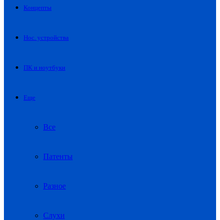
Концепты
Нос. устройства
ПК и ноутбуки
Еще
Все
Патенты
Разное
Слухи