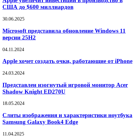
Apple увеличит инвестиции в производство в
и
в
США до $600 миллиардов
IdeaPad
производство
Pro
в
Microsoft
30.06.2025
5i
США
представила
до
обновление
Microsoft представила обновление Windows 11
$600
Windows
версии 25H2
миллиардов
11
версии
Apple
04.11.2024
25H2
хочет
создать
Apple хочет создать очки, работающие от iPhone
очки,
работающие
Представлен
24.03.2024
от
изогнутый
iPhone
игровой
Представлен изогнутый игровой монитор Acer
монитор
Shadow Knight ED270U
Acer
Shadow
Слиты
18.05.2024
Knight
изображения
ED270U
и
Слиты изображения и характеристики ноутбука
характеристики
Samsung Galaxy Book4 Edge
ноутбука
Samsung
Представлены
11.04.2025
Galaxy