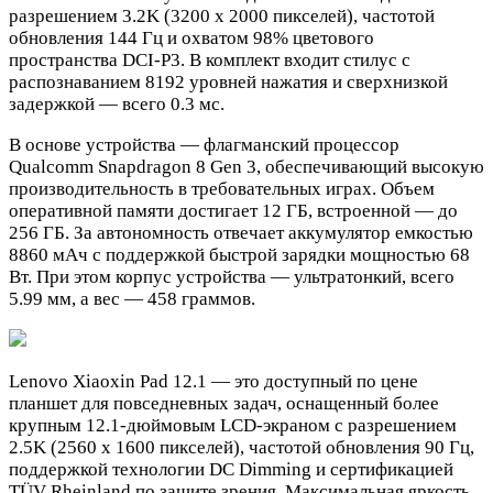
разрешением 3.2K (3200 х 2000 пикселей), частотой
обновления 144 Гц и охватом 98% цветового
пространства DCI-P3. В комплект входит стилус с
распознаванием 8192 уровней нажатия и сверхнизкой
задержкой — всего 0.3 мс.
В основе устройства — флагманский процессор
Qualcomm Snapdragon 8 Gen 3, обеспечивающий высокую
производительность в требовательных играх. Объем
оперативной памяти достигает 12 ГБ, встроенной — до
256 ГБ. За автономность отвечает аккумулятор емкостью
8860 мАч с поддержкой быстрой зарядки мощностью 68
Вт. При этом корпус устройства — ультратонкий, всего
5.99 мм, а вес — 458 граммов.
Lenovo Xiaoxin Pad 12.1 — это доступный по цене
планшет для повседневных задач, оснащенный более
крупным 12.1-дюймовым LCD-экраном с разрешением
2.5K (2560 х 1600 пикселей), частотой обновления 90 Гц,
поддержкой технологии DC Dimming и сертификацией
TÜV Rheinland по защите зрения. Максимальная яркость