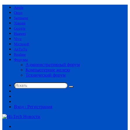
Apple
Oppo
Samsung
Xiaomi
Google
Huawei
Vivo
Microsoft
AnTuTu
Realme
Форумы
Административный форум
Компьютерное железо
Технический форум
Искать
Switch
skin
Sidebar
Случайная
статья
Вход / Регистрация
Меню