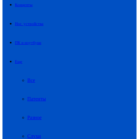
Концепты
Нос. устройства
ПК и ноутбуки
Еще
Все
Патенты
Разное
Слухи