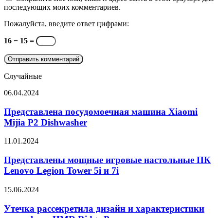
последующих моих комментариев.
Пожалуйста, введите ответ цифрами:
16 − 15 =
Случайные
Представлена
06.04.2024
посудомоечная
машина
Представлена посудомоечная машина Xiaomi
Xiaomi
Mijia P2 Dishwasher
Mijia
P2
Представлены
11.01.2024
Dishwasher
мощные
игровые
Представлены мощные игровые настольные ПК
настольные
Lenovo Legion Tower 5i и 7i
ПК
Lenovo
Утечка
15.06.2024
Legion
рассекретила
Tower
дизайн
Утечка рассекретила дизайн и характеристики
5i
и