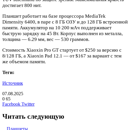
достигает 800 нит.
Планшет работает на базе процессора MediaTek
Dimensity 6400, в паре с 8 ГБ ОЗУ и до 128 ГБ встроенной
памяти. Аккумулятор на 10 200 мАч поддерживает
быструю зарядку на 45 Вт. Корпус выполнен из металла,
толщина — 6.29 мм, вес — 530 граммов.
Стоимость Xiaoxin Pro GT стартует от $250 за версию с
8/128 ГБ, а Xiaoxin Pad 12.1 — от $167 за вариант с тем
же объемом памяти.
Теги:
Источник
07.08.2025
0
65
LinkedIn
Pinterest
Вконтакте
Одноклассники
Skype
WhatsApp
Telegram
Viber
Facebook
Twitter
Читать следующую
Планшеты