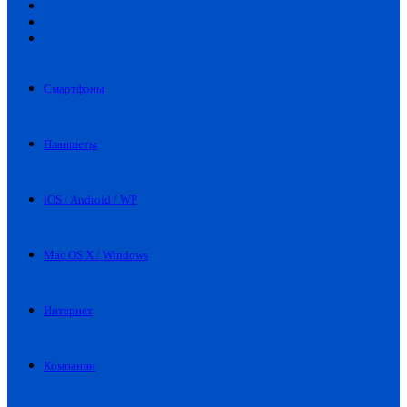
Искать
Switch
skin
Войти
Смартфоны
Планшеты
iOS / Android / WP
Mac OS X / Windows
Интернет
Компании