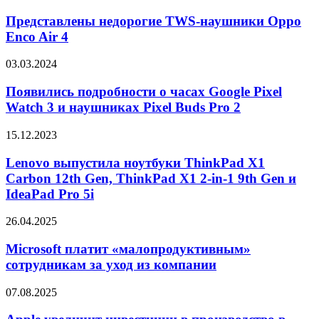
недорогие
Porsche
TWS-
Представлены недорогие TWS-наушники Oppo
Design
наушники
Enco Air 4
Oppo
Enco
Появились
03.03.2024
Air
подробности
4
о
Появились подробности о часах Google Pixel
часах
Watch 3 и наушниках Pixel Buds Pro 2
Google
Pixel
Lenovo
15.12.2023
Watch
выпустила
3
ноутбуки
Lenovo выпустила ноутбуки ThinkPad X1
и
ThinkPad
Carbon 12th Gen, ThinkPad X1 2-in-1 9th Gen и
наушниках
X1
Pixel
IdeaPad Pro 5i
Carbon
Buds
12th
Pro
Microsoft
26.04.2025
Gen,
2
платит
ThinkPad
«малопродуктивным»
Microsoft платит «малопродуктивным»
X1
сотрудникам
2-
сотрудникам за уход из компании
за
in-
уход
1
Apple
07.08.2025
из
9th
увеличит
компании
Gen
инвестиции