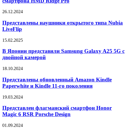
смартфона HMD Ridge Pro
и
характеристики
7i
смартфона
Представлены
26.12.2024
HMD
наушники
Ridge
открытого
Представлены наушники открытого типа Nubia
Pro
типа
LiveFlip
Nubia
LiveFlip
В
15.02.2025
Японии
представили
В Японии представили Samsung Galaxy A25 5G с
Samsung
двойной камерой
Galaxy
A25
Представлены
18.10.2024
5G
обновленный
с
Amazon
Представлены обновленный Amazon Kindle
двойной
Kindle
Paperwhite и Kindle 11-го поколения
камерой
Paperwhite
и
Представлен
19.03.2024
Kindle
флагманский
11-
смартфон
Представлен флагманский смартфон Honor
го
Honor
Magic 6 RSR Porsche Design
поколения
Magic
6
Представлены
01.09.2024
RSR