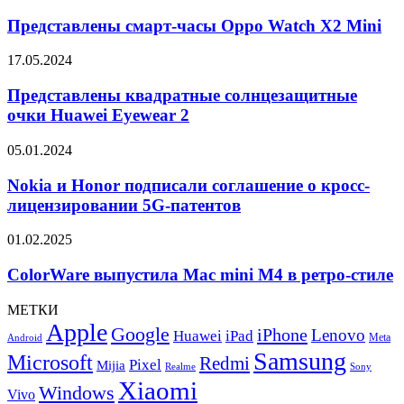
смарт-
Book4
часы
Представлены смарт-часы Oppo Watch X2 Mini
Edge
Oppo
Watch
Представлены
17.05.2024
X2
квадратные
Mini
солнцезащитные
Представлены квадратные солнцезащитные
очки
очки Huawei Eyewear 2
Huawei
Eyewear
Nokia
05.01.2024
2
и
Honor
Nokia и Honor подписали соглашение о кросс-
подписали
лицензировании 5G-патентов
соглашение
о
ColorWare
01.02.2025
кросс-
выпустила
лицензировании
Mac
ColorWare выпустила Mac mini M4 в ретро-стиле
5G-
mini
патентов
M4
МЕТКИ
в
Apple
Google
iPhone
Lenovo
Huawei
iPad
ретро-
Meta
Android
стиле
Samsung
Microsoft
Redmi
Pixel
Mijia
Realme
Sony
Xiaomi
Windows
Vivo