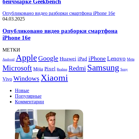
бенчмарке Geekbench
Опубликовано видео разборки смартфона iPhone 16e
04.03.2025
Опубликовано видео разборки смартфона
iPhone 16e
МЕТКИ
Apple
Google
iPhone
Lenovo
Huawei
iPad
Meta
Android
Samsung
Microsoft
Redmi
Pixel
Mijia
Realme
Sony
Xiaomi
Windows
Vivo
Новые
Популярные
Комментарии