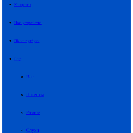
Концепты
Нос. устройства
ПК и ноутбуки
Еще
Все
Патенты
Разное
Слухи