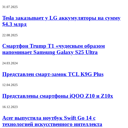
15
Tesla
31.07.2025
Mate
заказывает
у
Tesla заказывает у LG аккумуляторы на сумму
LG
$4.3 млрд
аккумуляторы
на
Смартфон
22.08.2025
сумму
Trump
$4.3
T1
Смартфон Trump T1 «чудесным образом
млрд
«чудесным
напоминает Samsung Galaxy S25 Ultra
образом
напоминает
Представлен
24.03.2024
Samsung
смарт-
Galaxy
замок
Представлен смарт-замок TCL K9G Plus
S25
TCL
Ultra
K9G
Представлены
12.04.2025
Plus
смартфоны
iQOO
Представлены смартфоны iQOO Z10 и Z10x
Z10
и
Acer
16.12.2023
Z10x
выпустила
ноутбук
Acer выпустила ноутбук Swift Go 14 с
Swift
технологией искусственного интеллекта
Go