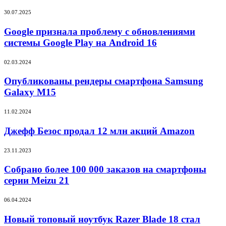
14
Google
30.07.2025
с
признала
технологией
проблему
Google признала проблему с обновлениями
искусственного
с
системы Google Play на Android 16
интеллекта
обновлениями
системы
Опубликованы
02.03.2024
Google
рендеры
Play
смартфона
Опубликованы рендеры смартфона Samsung
на
Samsung
Galaxy M15
Android
Galaxy
16
M15
Джефф
11.02.2024
Безос
продал
Джефф Безос продал 12 млн акций Amazon
12
млн
Собрано
23.11.2023
акций
более
Amazon
100
Собрано более 100 000 заказов на смартфоны
000
серии Meizu 21
заказов
на
Новый
06.04.2024
смартфоны
топовый
серии
ноутбук
Новый топовый ноутбук Razer Blade 18 стал
Meizu