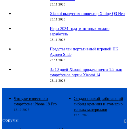
23.11.2023
Xiaomi выпустила проектор Xming Q3 Neo
23.11.2023
Игры 2024 года, в которых можно
заработать
23.11.2023
Представлен портативный игровой ПК
Ayaneo Slide
23.11.2023
За 10 дней Xiaomi продала почти 1.5 млн
смартфонов серии Xiaomi 14
23.11.2023
Что уже известно о
Создан первый работающий
смартфоне iPhone 18 Pro
гибрид кремния и атомарно
тонких материалов
13.10.2025
13.10.2025
Форумы