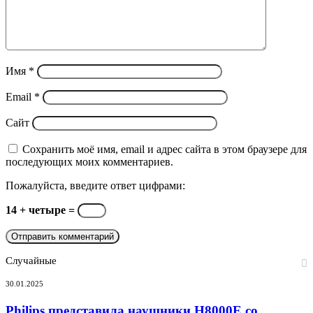
Имя
*
Email
*
Сайт
Сохранить моё имя, email и адрес сайта в этом браузере для
последующих моих комментариев.
Пожалуйста, введите ответ цифрами:
14 + четыре =
Случайные
Philips
30.01.2025
представила
наушники
Philips представила наушники H8000E со