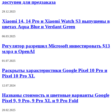
Razer
доступен для предзаказа
21
Blade
18
Xiaomi
29.12.2023
стал
14,
доступен
14
Xiaomi 14, 14 Pro и Xiaomi Watch S3 выпущены в
для
Pro
цветах Aqua Blue и Verdant Green
предзаказа
и
Xiaomi
Регулятор
06.03.2025
Watch
разрешил
S3
Microsoft
Регулятор разрешил Microsoft инвестировать $13
выпущены
инвестировать
млрд в OpenAI
в
$13
цветах
млрд
Раскрыты
Aqua
01.07.2025
в
характеристики
Blue
OpenAI
Google
Раскрыты характеристики Google Pixel 10 Pro и
и
Pixel
Verdant
Pixel 10 Pro XL
10
Green
Pro
Названы
12.07.2024
и
стоимость
Pixel
и
Названы стоимость и цветовые варианты Google
10
цветовые
Pixel 9, 9 Pro, 9 Pro XL и 9 Pro Fold
Pro
варианты
XL
Google
Официально
20.02.2025