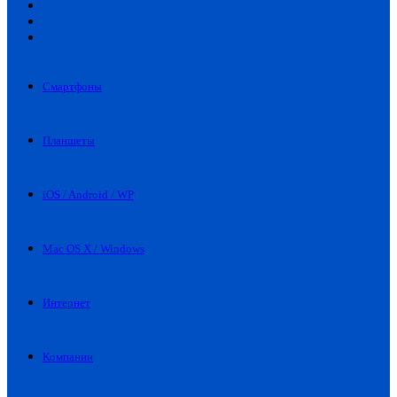
Искать
Switch
skin
Войти
Смартфоны
Планшеты
iOS / Android / WP
Mac OS X / Windows
Интернет
Компании