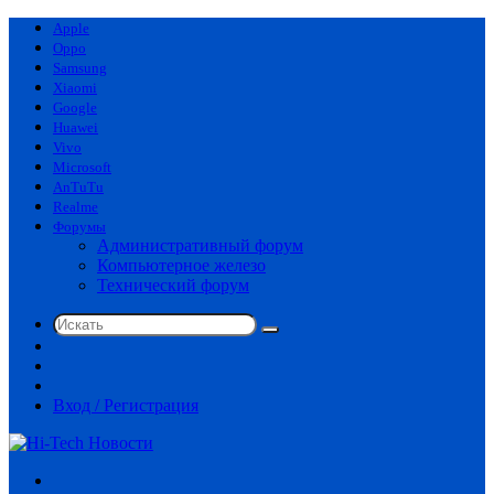
Apple
Oppo
Samsung
Xiaomi
Google
Huawei
Vivo
Microsoft
AnTuTu
Realme
Форумы
Административный форум
Компьютерное железо
Технический форум
Искать
Switch
skin
Sidebar
Случайная
статья
Вход / Регистрация
Меню