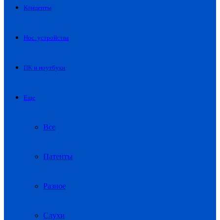
Концепты
Нос. устройства
ПК и ноутбуки
Еще
Все
Патенты
Разное
Слухи