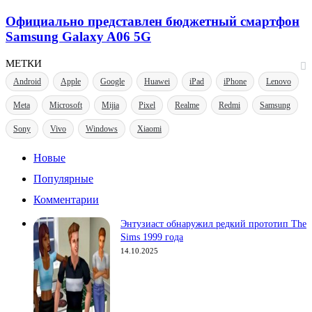
Pixel
представлен
9,
бюджетный
Официально представлен бюджетный смартфон
9
смартфон
Samsung Galaxy A06 5G
Pro,
Samsung
9
Galaxy
МЕТКИ
Pro
A06
XL
5G
Android
Apple
Google
Huawei
iPad
iPhone
Lenovo
и
9
Meta
Microsoft
Mijia
Pixel
Realme
Redmi
Samsung
Pro
Fold
Sony
Vivo
Windows
Xiaomi
Новые
Популярные
Комментарии
Энтузиаст обнаружил редкий прототип The
Sims 1999 года
14.10.2025