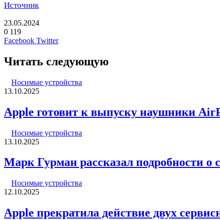
Источник
23.05.2024
0
119
LinkedIn
Pinterest
Вконтакте
Одноклассники
Skype
WhatsApp
Telegram
Viber
Facebook
Twitter
Читать следующую
Носимые устройства
13.10.2025
Apple готовит к выпуску наушники AirPo
Носимые устройства
13.10.2025
Марк Гурман рассказал подробности о 
Носимые устройства
12.10.2025
Apple прекратила действие двух сервисн