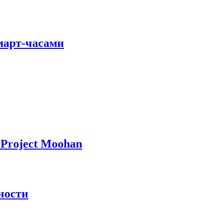
март-часами
Project Moohan
ности