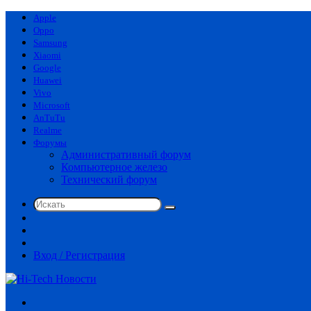
Apple
Oppo
Samsung
Xiaomi
Google
Huawei
Vivo
Microsoft
AnTuTu
Realme
Форумы
Административный форум
Компьютерное железо
Технический форум
Искать
Switch
skin
Sidebar
Случайная
статья
Вход / Регистрация
Меню