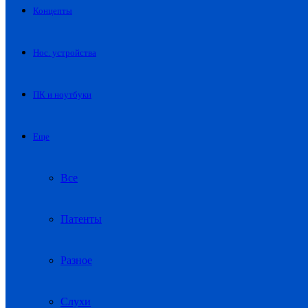
Концепты
Нос. устройства
ПК и ноутбуки
Еще
Все
Патенты
Разное
Слухи