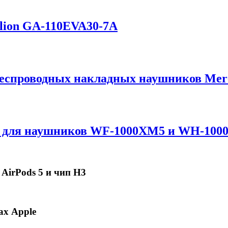
elion GA-110EVA30-7A
 беспроводных накладных наушников Mer
а для наушников WF-1000XM5 и WH-1000X
 AirPods 5 и чип H3
ах Apple