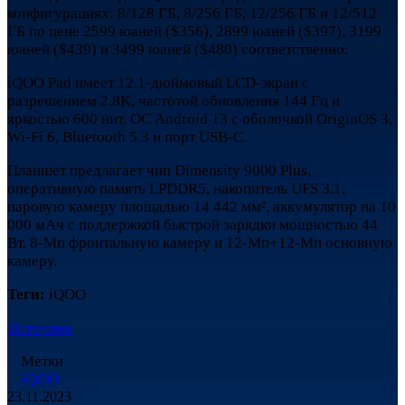
конфигурациях: 8/128 ГБ, 8/256 ГБ, 12/256 ГБ и 12/512
ГБ по цене 2599 юаней ($356), 2899 юаней ($397), 3199
юаней ($439) и 3499 юаней ($480) соответственно.
iQOO Pad имеет 12.1-дюймовый LCD-экран с
разрешением 2.8K, частотой обновления 144 Гц и
яркостью 600 нит, ОС Android 13 с оболочкой OriginOS 3,
Wi-Fi 6, Bluetooth 5.3 и порт USB-C.
Планшет предлагает чип Dimensity 9000 Plus,
оперативную память LPDDR5, накопитель UFS 3.1,
паровую камеру площадью 14 442 мм², аккумулятор на 10
000 мАч с поддержкой быстрой зарядки мощностью 44
Вт, 8-Мп фронтальную камеру и 12-Мп+12-Мп основную
камеру.
Теги:
iQOO
Источник
Метки
iQOO
23.11.2023