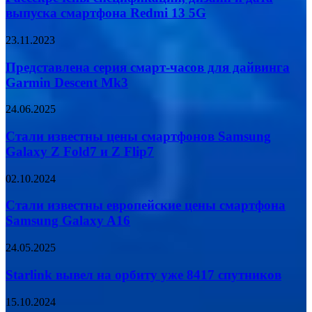
медленную
и
выпуска смартфона Redmi 13 5G
зарядку
дата
выпуска
Представлена
23.11.2023
смартфона
серия
Redmi
смарт-
Представлена серия смарт-часов для дайвинга
13
часов
Garmin Descent Mk3
5G
для
дайвинга
Стали
24.06.2025
Garmin
известны
Descent
цены
Стали известны цены смартфонов Samsung
Mk3
смартфонов
Galaxy Z Fold7 и Z Flip7
Samsung
Galaxy
Стали
02.10.2024
Z
известны
Fold7
европейские
Стали известны европейские цены смартфона
и
цены
Samsung Galaxy A16
Z
смартфона
Flip7
Samsung
Starlink
24.05.2025
Galaxy
вывел
A16
на
Starlink вывел на орбиту уже 8417 спутников
орбиту
уже
Прекращена
15.10.2024
8417