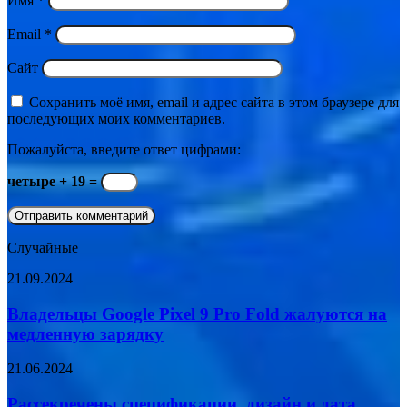
Имя
*
Email
*
Сайт
Сохранить моё имя, email и адрес сайта в этом браузере для
последующих моих комментариев.
Пожалуйста, введите ответ цифрами:
четыре + 19 =
Случайные
Владельцы
21.09.2024
Google
Pixel
Владельцы Google Pixel 9 Pro Fold жалуются на
9
медленную зарядку
Pro
Fold
Рассекречены
21.06.2024
жалуются
спецификации,
на
дизайн
Рассекречены спецификации, дизайн и дата