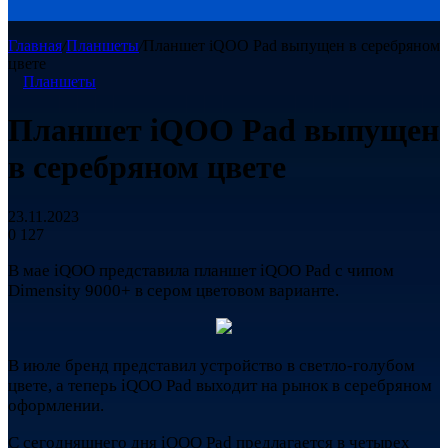
Главная
/
Планшеты
/
Планшет iQOO Pad выпущен в серебряном
цвете
Планшеты
Планшет iQOO Pad выпущен
в серебряном цвете
23.11.2023
0
127
В мае iQOO представила планшет iQOO Pad с чипом
Dimensity 9000+ в сером цветовом варианте.
В июле бренд представил устройство в светло-голубом
цвете, а теперь iQOO Pad выходит на рынок в серебряном
оформлении.
С сегодняшнего дня iQOO Pad предлагается в четырех