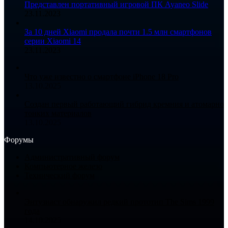
Представлен портативный игровой ПК Ayaneo Slide
23.11.2023
За 10 дней Xiaomi продала почти 1.5 млн смартфонов
серии Xiaomi 14
23.11.2023
Что уже известно о смартфоне iPhone 18 Pro
13.10.2025
Создан первый работающий гибрид кремния и атомарно
тонких материалов
13.10.2025
Форумы
Административный форум
Компьютерное железо
Технический форум
Энтузиаст обнаружил редкий прототип The Sims 1999
года
14.10.2025