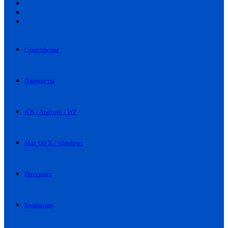
Искать
Switch
skin
Войти
Смартфоны
Планшеты
iOS / Android / WP
Mac OS X / Windows
Интернет
Компании