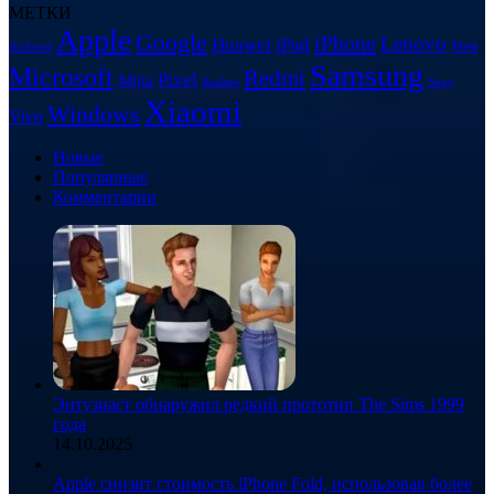
в
МЕТКИ
смартфонах
Apple
Google
iPhone
серии
Lenovo
Huawei
iPad
Meta
Android
Pixel
Samsung
Microsoft
Redmi
Pixel
Mijia
9
Realme
Sony
Xiaomi
Windows
Vivo
Новые
Популярные
Комментарии
Энтузиаст обнаружил редкий прототип The Sims 1999
года
14.10.2025
Apple снизит стоимость iPhone Fold, использовав более