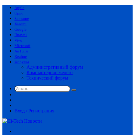
Apple
Oppo
Samsung
Xiaomi
Google
Huawei
Vivo
Microsoft
AnTuTu
Realme
Форумы
Административный форум
Компьютерное железо
Технический форум
Искать
Switch
skin
Sidebar
Случайная
статья
Вход / Регистрация
Меню