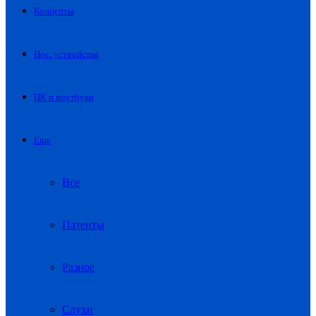
Концепты
Нос. устройства
ПК и ноутбуки
Еще
Все
Патенты
Разное
Слухи