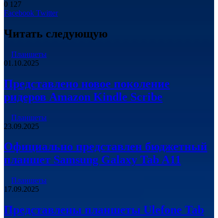
0
127
LinkedIn
Pinterest
Вконтакте
Одноклассники
Skype
WhatsApp
Telegram
Viber
Facebook
Twitter
Читать следующую
Планшеты
01.10.2025
Представлено новое поколение
ридеров Amazon Kindle Scribe
Планшеты
23.09.2025
Официально представлен бюджетный
планшет Samsung Galaxy Tab A11
Планшеты
17.09.2025
Представлены планшеты Ulefone Tab