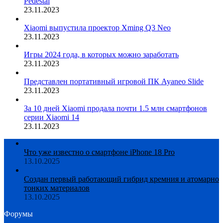
Pedestal
23.11.2023
Xiaomi выпустила проектор Xming Q3 Neo
23.11.2023
Игры 2024 года, в которых можно заработать
23.11.2023
Представлен портативный игровой ПК Ayaneo Slide
23.11.2023
За 10 дней Xiaomi продала почти 1.5 млн смартфонов
серии Xiaomi 14
23.11.2023
Что уже известно о смартфоне iPhone 18 Pro
13.10.2025
Создан первый работающий гибрид кремния и атомарно
тонких материалов
13.10.2025
Форумы