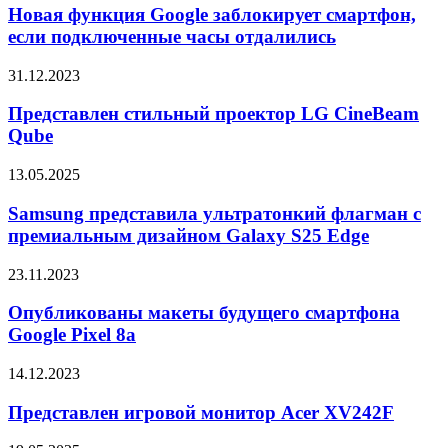
Google
Новая функция Google заблокирует смартфон,
заблокирует
если подключенные часы отдалились
смартфон,
если
Представлен
31.12.2023
подключенные
стильный
часы
проектор
Представлен стильный проектор LG CineBeam
отдалились
LG
Qube
CineBeam
Qube
Samsung
13.05.2025
представила
ультратонкий
Samsung представила ультратонкий флагман с
флагман
премиальным дизайном Galaxy S25 Edge
с
премиальным
Опубликованы
23.11.2023
дизайном
макеты
Galaxy
будущего
Опубликованы макеты будущего смартфона
S25
смартфона
Google Pixel 8a
Edge
Google
Pixel
Представлен
14.12.2023
8a
игровой
монитор
Представлен игровой монитор Acer XV242F
Acer
XV242F