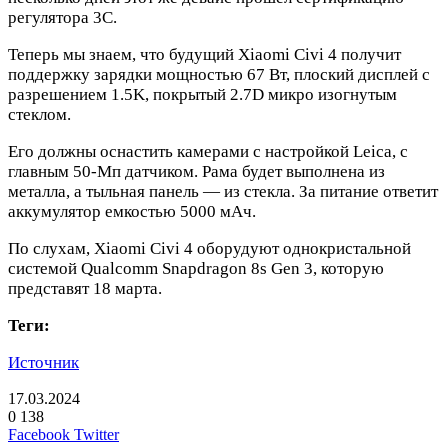
регулятора 3C.
Теперь мы знаем, что будущий Xiaomi Civi 4 получит
поддержку зарядки мощностью 67 Вт, плоский дисплей с
разрешением 1.5K, покрытый 2.7D микро изогнутым
стеклом.
Его должны оснастить камерами с настройкой Leica, с
главным 50-Мп датчиком. Рама будет выполнена из
металла, а тыльная панель — из стекла. За питание ответит
аккумулятор емкостью 5000 мАч.
По слухам, Xiaomi Civi 4 оборудуют однокристальной
системой Qualcomm Snapdragon 8s Gen 3, которую
представят 18 марта.
Теги:
Источник
17.03.2024
0
138
LinkedIn
Pinterest
Вконтакте
Одноклассники
Skype
WhatsApp
Telegram
Viber
Facebook
Twitter