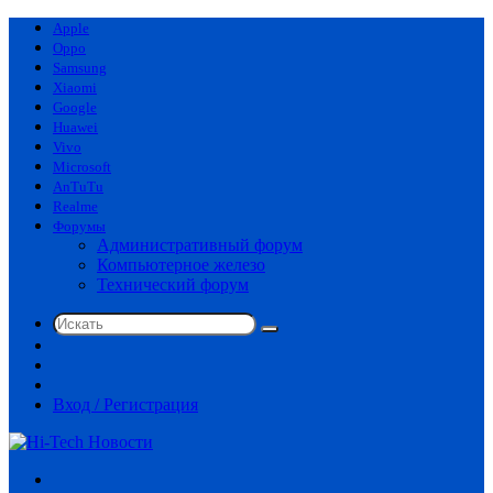
Apple
Oppo
Samsung
Xiaomi
Google
Huawei
Vivo
Microsoft
AnTuTu
Realme
Форумы
Административный форум
Компьютерное железо
Технический форум
Искать
Switch
skin
Sidebar
Случайная
статья
Вход / Регистрация
Меню