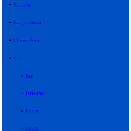
Концепты
Нос. устройства
ПК и ноутбуки
Еще
Все
Патенты
Разное
Слухи