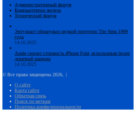
Административный форум
Компьютерное железо
Технический форум
Энтузиаст обнаружил редкий прототип The Sims 1999
года
14.10.2025
Apple снизит стоимость iPhone Fold, использовав более
дешевый шарнир
14.10.2025
© Все права защищены 2026, |
О сайте
Карта сайта
Обратная связь
Поиск по меткам
Политика конфиденциальности
Facebook
Twitter
WhatsApp
Telegram
Кнопка
«Наверх»