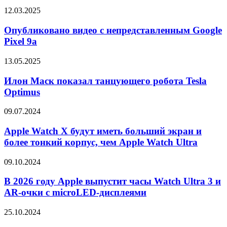
6000
Опубликовано
12.03.2025
лет
видео
с
Опубликовано видео с непредставленным Google
непредставленным
Pixel 9a
Google
Pixel
Илон
13.05.2025
9a
Маск
показал
Илон Маск показал танцующего робота Tesla
танцующего
Optimus
робота
Tesla
Apple
09.07.2024
Optimus
Watch
X
Apple Watch X будут иметь больший экран и
будут
более тонкий корпус, чем Apple Watch Ultra
иметь
больший
В
09.10.2024
экран
2026
и
году
В 2026 году Apple выпустит часы Watch Ultra 3 и
более
Apple
AR-очки с microLED-дисплеями
тонкий
выпустит
корпус,
часы
чем
Представлены
25.10.2024
Watch
Apple
часы
Ultra