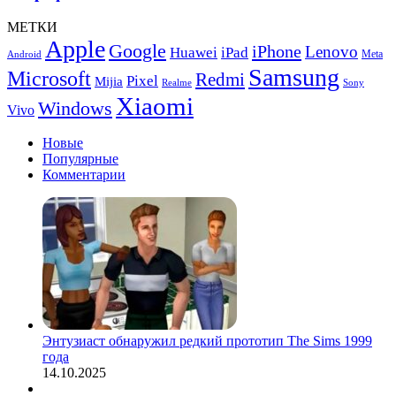
серии
смартфонов
МЕТКИ
Redmi
Apple
Google
iPhone
K70
Lenovo
Huawei
iPad
Meta
Android
Samsung
Microsoft
Redmi
Pixel
Mijia
Realme
Sony
Xiaomi
Windows
Vivo
Новые
Популярные
Комментарии
Энтузиаст обнаружил редкий прототип The Sims 1999
года
14.10.2025