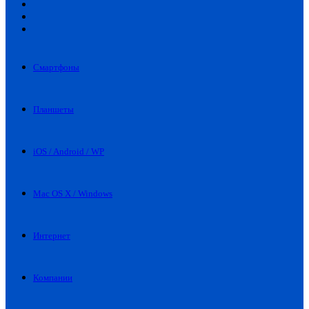
Искать
Switch
skin
Войти
Смартфоны
Планшеты
iOS / Android / WP
Mac OS X / Windows
Интернет
Компании