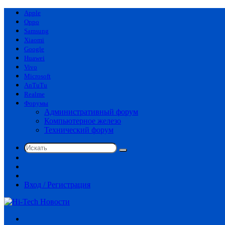
Apple
Oppo
Samsung
Xiaomi
Google
Huawei
Vivo
Microsoft
AnTuTu
Realme
Форумы
Административный форум
Компьютерное железо
Технический форум
Искать
Switch
skin
Sidebar
Случайная
статья
Вход / Регистрация
Меню