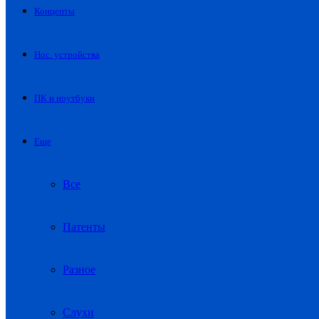
Концепты
Нос. устройства
ПК и ноутбуки
Еще
Все
Патенты
Разное
Слухи