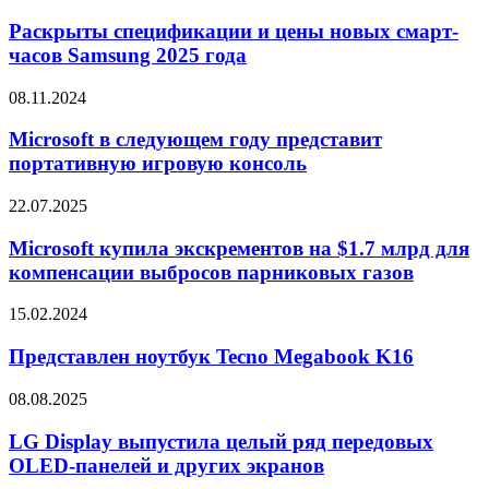
спецификации
Watch
и
Раскрыты спецификации и цены новых смарт-
2
цены
часов Samsung 2025 года
и
новых
3
смарт-
Microsoft
08.11.2024
часов
в
Samsung
следующем
Microsoft в следующем году представит
2025
году
портативную игровую консоль
года
представит
портативную
Microsoft
22.07.2025
игровую
купила
консоль
экскрементов
Microsoft купила экскрементов на $1.7 млрд для
на
компенсации выбросов парниковых газов
$1.7
млрд
Представлен
15.02.2024
для
ноутбук
компенсации
Tecno
Представлен ноутбук Tecno Megabook K16
выбросов
Megabook
парниковых
K16
LG
08.08.2025
газов
Display
выпустила
LG Display выпустила целый ряд передовых
целый
OLED-панелей и других экранов
ряд