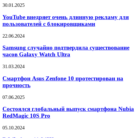
передовых
YouTube
30.01.2025
OLED-
внедряет
панелей
очень
YouTube внедряет очень длинную рекламу для
и
длинную
пользователей с блокировщиками
других
рекламу
экранов
для
Samsung
22.06.2024
пользователей
случайно
с
подтвердила
Samsung случайно подтвердила существование
блокировщиками
существование
часов Galaxy Watch Ultra
часов
Galaxy
Смартфон
31.03.2024
Watch
Asus
Ultra
Zenfone
Смартфон Asus Zenfone 10 протестирован на
10
прочность
протестирован
на
Состоялся
07.06.2025
прочность
глобальный
выпуск
Состоялся глобальный выпуск смартфона Nubia
смартфона
RedMagic 10S Pro
Nubia
RedMagic
В
05.10.2024
10S
Windows
Pro