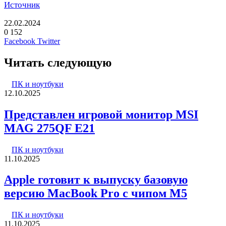
Источник
22.02.2024
0
152
LinkedIn
Pinterest
Вконтакте
Одноклассники
Skype
WhatsApp
Telegram
Viber
Facebook
Twitter
Читать следующую
ПК и ноутбуки
12.10.2025
Представлен игровой монитор MSI
MAG 275QF E21
ПК и ноутбуки
11.10.2025
Apple готовит к выпуску базовую
версию MacBook Pro с чипом M5
ПК и ноутбуки
11.10.2025