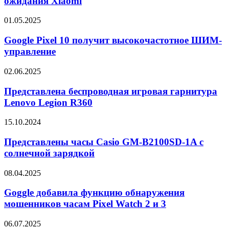
ожидания Xiaomi
Ultra
превзошли
Google
01.05.2025
ожидания
Pixel
Xiaomi
10
Google Pixel 10 получит высокочастотное ШИМ-
получит
управление
высокочастотное
ШИМ-
Представлена
02.06.2025
управление
беспроводная
игровая
Представлена беспроводная игровая гарнитура
гарнитура
Lenovo Legion R360
Lenovo
Legion
Представлены
15.10.2024
R360
часы
Casio
Представлены часы Casio GM-B2100SD-1A с
GM-
солнечной зарядкой
B2100SD-
1A
Goggle
08.04.2025
с
добавила
солнечной
функцию
Goggle добавила функцию обнаружения
зарядкой
обнаружения
мошенников часам Pixel Watch 2 и 3
мошенников
часам
Раскрыты
06.07.2025
Pixel