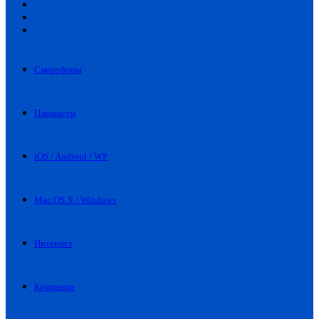
Искать
Switch
skin
Войти
Смартфоны
Планшеты
iOS / Android / WP
Mac OS X / Windows
Интернет
Компании