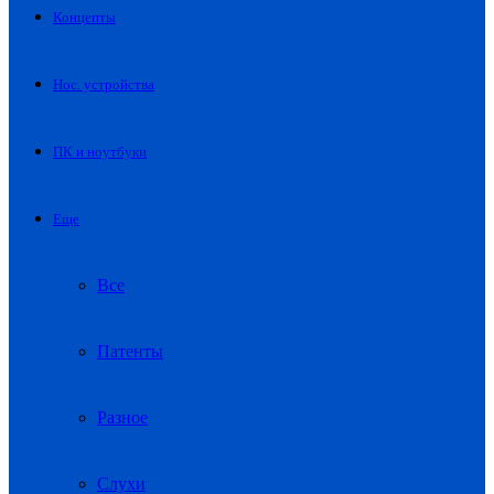
Концепты
Нос. устройства
ПК и ноутбуки
Еще
Все
Патенты
Разное
Слухи