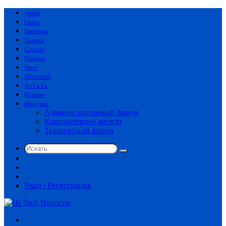
Apple
Oppo
Samsung
Xiaomi
Google
Huawei
Vivo
Microsoft
AnTuTu
Realme
Форумы
Административный форум
Компьютерное железо
Технический форум
Искать
Switch
skin
Sidebar
Случайная
статья
Вход / Регистрация
Меню