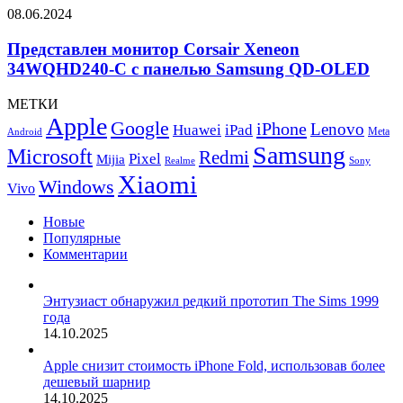
iPad
Представлен
08.06.2024
по
монитор
стандарту
Corsair
Представлен монитор Corsair Xeneon
энергоэффективности
Xeneon
34WQHD240-C с панелью Samsung QD-OLED
ЕС
34WQHD240-
C
МЕТКИ
с
Apple
Google
iPhone
панелью
Lenovo
Huawei
iPad
Meta
Android
Samsung
Samsung
Microsoft
Redmi
Pixel
Mijia
QD-
Realme
Sony
OLED
Xiaomi
Windows
Vivo
Новые
Популярные
Комментарии
Энтузиаст обнаружил редкий прототип The Sims 1999
года
14.10.2025
Apple снизит стоимость iPhone Fold, использовав более
дешевый шарнир
14.10.2025