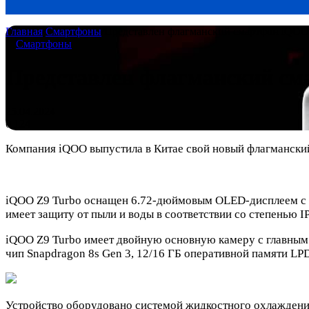
Главная
/
Смартфоны
/
Представлен флагманский смартфон iQOO
Смартфоны
Представлен флагманский см
25.04.2024
0
124
Компания iQOO выпустила в Китае свой новый флагмански
iQOO Z9 Turbo оснащен 6.72-дюймовым OLED-дисплеем с ра
имеет защиту от пыли и воды в соответствии со степенью IP
iQOO Z9 Turbo имеет двойную основную камеру с главны
чип Snapdragon 8s Gen 3, 12/16 ГБ оперативной памяти LP
Устройство оборудовано системой жидкостного охлаждени