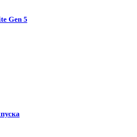
te Gen 5
ыпуска