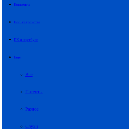
Концепты
Нос. устройства
ПК и ноутбуки
Еще
Все
Патенты
Разное
Слухи