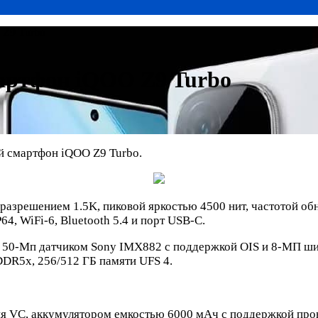
 Z9 Turbo
артфон iQOO Z9 Turbo
й смартфон iQOO Z9 Turbo.
зрешением 1.5K, пиковой яркостью 4500 нит, частотой обн
64, WiFi-6, Bluetooth 5.4 и порт USB-C.
м 50-Мп датчиком Sony IMX882 с поддержкой OIS и 8-МП ш
DDR5x, 256/512 ГБ памяти UFS 4.
я VC, аккумулятором емкостью 6000 мАч с поддержкой про