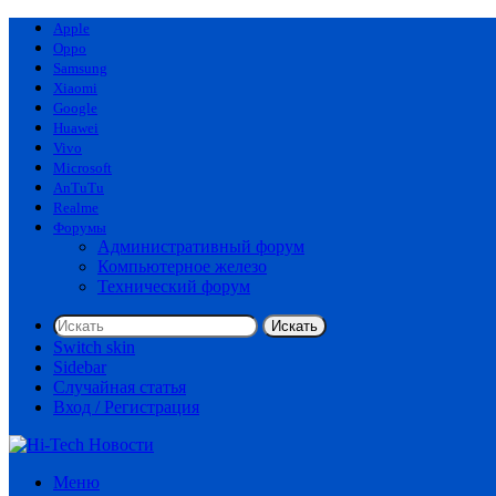
Apple
Oppo
Samsung
Xiaomi
Google
Huawei
Vivo
Microsoft
AnTuTu
Realme
Форумы
Административный форум
Компьютерное железо
Технический форум
Искать
Switch skin
Sidebar
Случайная статья
Вход / Регистрация
Меню