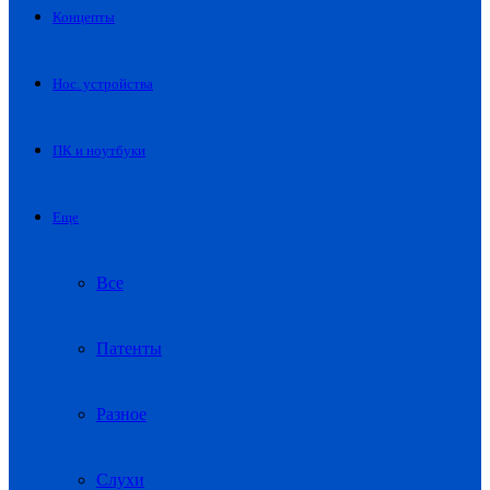
Концепты
Нос. устройства
ПК и ноутбуки
Еще
Все
Патенты
Разное
Слухи