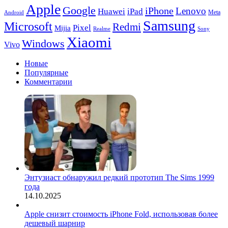
Apple
Google
iPhone
Lenovo
Huawei
iPad
Meta
Android
Samsung
Microsoft
Redmi
Pixel
Mijia
Realme
Sony
Xiaomi
Windows
Vivo
Новые
Популярные
Комментарии
Энтузиаст обнаружил редкий прототип The Sims 1999
года
14.10.2025
Apple снизит стоимость iPhone Fold, использовав более
дешевый шарнир