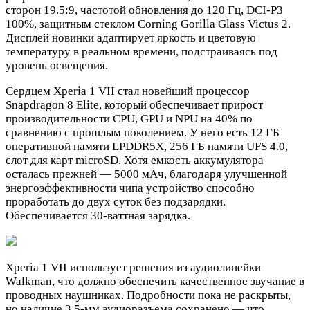
сторон 19.5:9, частотой обновления до 120 Гц, DCI-P3
100%, защитным стеклом Corning Gorilla Glass Victus 2.
Дисплей новинки адаптирует яркость и цветовую
температуру в реальном времени, подстраиваясь под
уровень освещения.
Сердцем Xperia 1 VII стал новейший процессор
Snapdragon 8 Elite, который обеспечивает прирост
производительности CPU, GPU и NPU на 40% по
сравнению с прошлым поколением. У него есть 12 ГБ
оперативной памяти LPDDR5X, 256 ГБ памяти UFS 4.0,
слот для карт microSD. Хотя емкость аккумулятора
осталась прежней — 5000 мАч, благодаря улучшенной
энергоэффективности чипа устройство способно
проработать до двух суток без подзарядки.
Обеспечивается 30-ваттная зарядка.
Xperia 1 VII использует решения из аудиолинейки
Walkman, что должно обеспечить качественное звучание в
проводных наушниках. Подробности пока не раскрыты,
но наличие 3.5-мм аудиоразъема сохранено — что