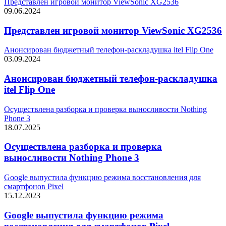
Представлен игровой монитор ViewSonic XG2536
09.06.2024
Представлен игровой монитор ViewSonic XG2536
Анонсирован бюджетный телефон-раскладушка itel Flip One
03.09.2024
Анонсирован бюджетный телефон-раскладушка
itel Flip One
Осуществлена разборка и проверка выносливости Nothing
Phone 3
18.07.2025
Осуществлена разборка и проверка
выносливости Nothing Phone 3
Google выпустила функцию режима восстановления для
смартфонов Pixel
15.12.2023
Google выпустила функцию режима