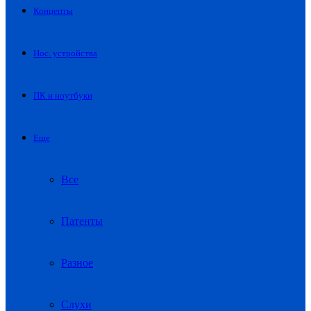
Концепты
Нос. устройства
ПК и ноутбуки
Еще
Все
Патенты
Разное
Слухи