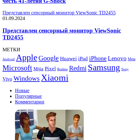
честь 41-летия G-Shock
Представлен сенсорный монитор ViewSonic TD2455
01.09.2024
Представлен сенсорный монитор ViewSonic
TD2455
МЕТКИ
Apple
Google
iPhone
Lenovo
Huawei
iPad
Meta
Android
Samsung
Microsoft
Redmi
Pixel
Mijia
Realme
Sony
Xiaomi
Windows
Vivo
Новые
Популярные
Комментарии