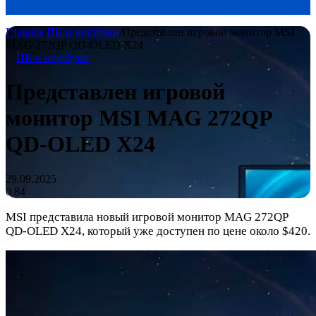
Главная
/
ПК и ноутбуки
/
Представлен игровой монитор MSI
MAG 272QP QD-OLED X24
ПК и ноутбуки
Представлен игровой
монитор MSI MAG 272QP
QD-OLED X24
29.09.2025
0
84
MSI представила новый игровой монитор MAG 272QP
QD-OLED X24, который уже доступен по цене около $420.