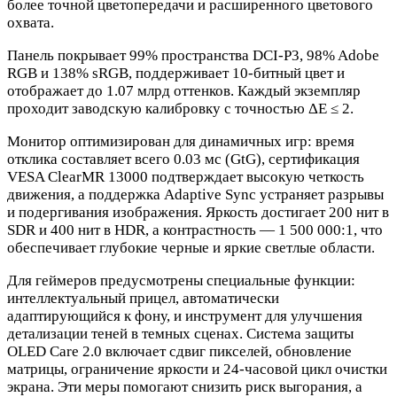
более точной цветопередачи и расширенного цветового
охвата.
Панель покрывает 99% пространства DCI-P3, 98% Adobe
RGB и 138% sRGB, поддерживает 10-битный цвет и
отображает до 1.07 млрд оттенков. Каждый экземпляр
проходит заводскую калибровку с точностью ΔE ≤ 2.
Монитор оптимизирован для динамичных игр: время
отклика составляет всего 0.03 мс (GtG), сертификация
VESA ClearMR 13000 подтверждает высокую четкость
движения, а поддержка Adaptive Sync устраняет разрывы
и подергивания изображения. Яркость достигает 200 нит в
SDR и 400 нит в HDR, а контрастность — 1 500 000:1, что
обеспечивает глубокие черные и яркие светлые области.
Для геймеров предусмотрены специальные функции:
интеллектуальный прицел, автоматически
адаптирующийся к фону, и инструмент для улучшения
детализации теней в темных сценах. Система защиты
OLED Care 2.0 включает сдвиг пикселей, обновление
матрицы, ограничение яркости и 24-часовой цикл очистки
экрана. Эти меры помогают снизить риск выгорания, а