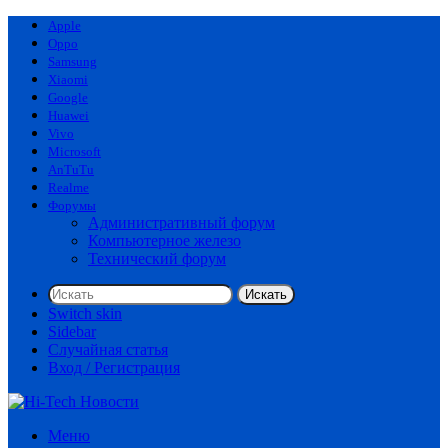
Apple
Oppo
Samsung
Xiaomi
Google
Huawei
Vivo
Microsoft
AnTuTu
Realme
Форумы
Административный форум
Компьютерное железо
Технический форум
Искать
Switch skin
Sidebar
Случайная статья
Вход / Регистрация
Меню