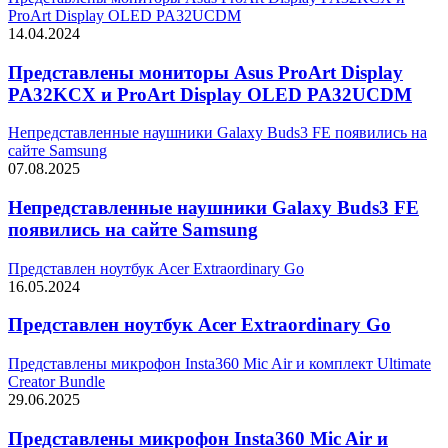
ProArt Display OLED PA32UCDM
14.04.2024
Представлены мониторы Asus ProArt Display
PA32KCX и ProArt Display OLED PA32UCDM
Непредставленные наушники Galaxy Buds3 FE появились на
сайте Samsung
07.08.2025
Непредставленные наушники Galaxy Buds3 FE
появились на сайте Samsung
Представлен ноутбук Acer Extraordinary Go
16.05.2024
Представлен ноутбук Acer Extraordinary Go
Представлены микрофон Insta360 Mic Air и комплект Ultimate
Creator Bundle
29.06.2025
Представлены микрофон Insta360 Mic Air и