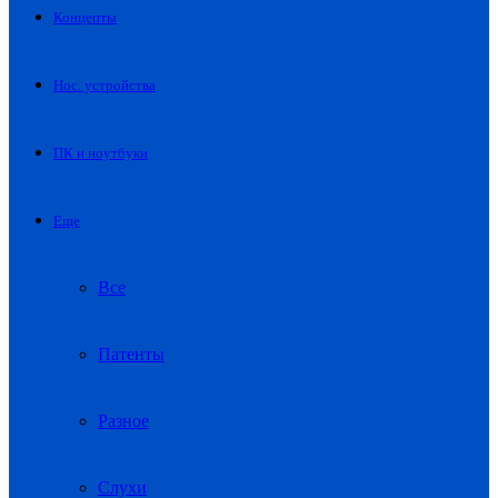
Концепты
Нос. устройства
ПК и ноутбуки
Еще
Все
Патенты
Разное
Слухи