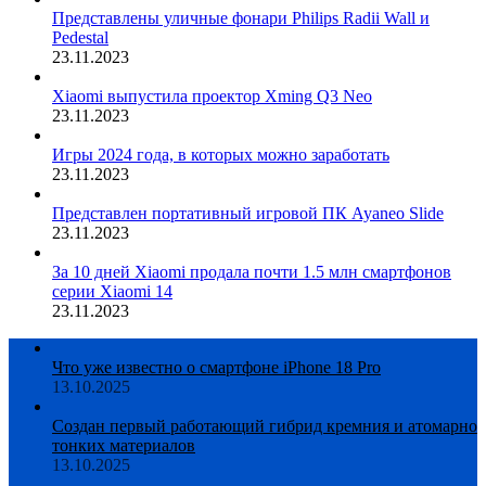
Представлены уличные фонари Philips Radii Wall и
Pedestal
23.11.2023
Xiaomi выпустила проектор Xming Q3 Neo
23.11.2023
Игры 2024 года, в которых можно заработать
23.11.2023
Представлен портативный игровой ПК Ayaneo Slide
23.11.2023
За 10 дней Xiaomi продала почти 1.5 млн смартфонов
серии Xiaomi 14
23.11.2023
Что уже известно о смартфоне iPhone 18 Pro
13.10.2025
Создан первый работающий гибрид кремния и атомарно
тонких материалов
13.10.2025