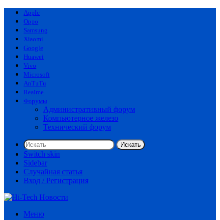
Apple
Oppo
Samsung
Xiaomi
Google
Huawei
Vivo
Microsoft
AnTuTu
Realme
Форумы
Административный форум
Компьютерное железо
Технический форум
Искать
Switch skin
Sidebar
Случайная статья
Вход / Регистрация
Меню