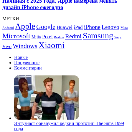
Начиная с 2025 года, Apple намерена менять
дизайн iPhone ежегодно
МЕТКИ
Apple
Google
iPhone
Lenovo
Huawei
iPad
Meta
Android
Samsung
Microsoft
Redmi
Pixel
Mijia
Realme
Sony
Xiaomi
Windows
Vivo
Новые
Популярные
Комментарии
Энтузиаст обнаружил редкий прототип The Sims 1999
года